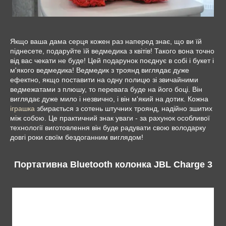
Якщо ваша дама серця кожен раз наперед знає, що ви їй
піднесете, подаруйте їй ведмедика з квітів! Такого вона точно
від вас чекати не буде! Цей подарунок поєднує в собі і букет і
м'якого ведмедика! Ведмедик з троянд виглядає дуже
ефектно, якщо поставити на одну полицю зі звичайними
ведмежатами з плюшу, то перевага буде на його боці. Він
виглядає дуже мило і незвично, і він м'який на дотик. Кожна
іграшка
збирається з сотень штучних троянд, надійно зшитих
між собою. Це практичний знак уваги - за рахунок особливої
технології виготовлення він буде радувати свою володарку
довгі роки своїм бездоганним виглядом!
Портативна Bluetooth колонка JBL Charge 3