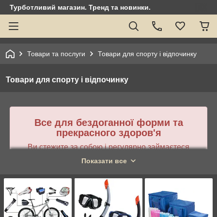
Турботливий магазин. Тренд та новинки.
Товари та послуги
Товари для спорту і відпочинку
Товари для спорту і відпочинку
Все для бездоганної форми та
прекрасного здоров'я
Ви стежите за собою і регулярно займаєтеся
спортом? А, може, ви любитель вилазок на
Показати все
природу і туристичних походів? Або захоплюєтеся
риболовлею, плаванням? У будь-якому випадку, в
інтернет-магазині
ShopTops
ви знайдете все
необхідне для продуктивної спорту, активного
відпочинку та подорожей.