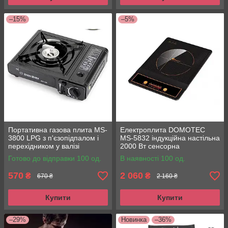
–15%
–5%
Портативна газова плита MS-
Електроплита DOMOTEC
3800 LPG з п'єзопідпалом і
MS-5832 індукційна настільна
перехідником у валізі
2000 Вт сенсорна
Готово до відправки 100 од.
В наявності 100 од.
570
2 060
₴
₴
670 ₴
2 160 ₴
Купити
Купити
–29%
Новинка
–36%