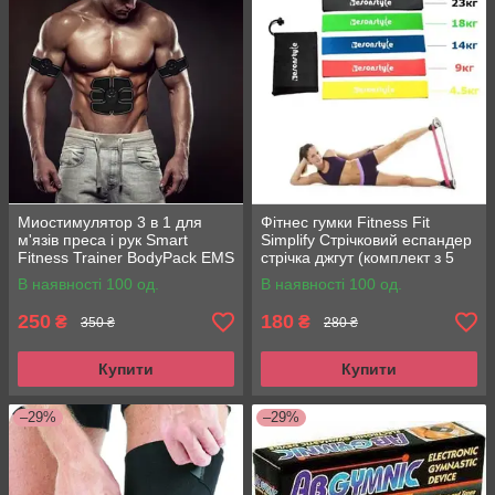
Миостимулятор 3 в 1 для
Фітнес гумки Fitness Fit
м'язів преса і рук Smart
Simplify Стрічковий еспандер
Fitness Trainer BodyPack EMS
стрічка джгут (комплект з 5
Електростимулятор
штук)
В наявності 100 од.
В наявності 100 од.
250
180
₴
₴
350 ₴
280 ₴
Купити
Купити
–29%
–29%