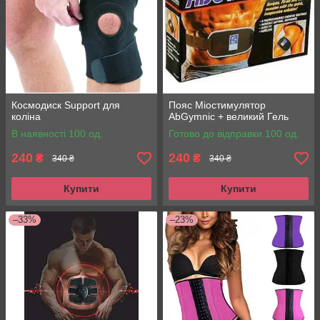
Космодиск Support для
Пояс Міостимулятор
коліна
AbGymnic + великий Гель
В наявності 100 од.
Готово до відправки 100 од.
240
240
₴
₴
340 ₴
340 ₴
Купити
Купити
–33%
–23%