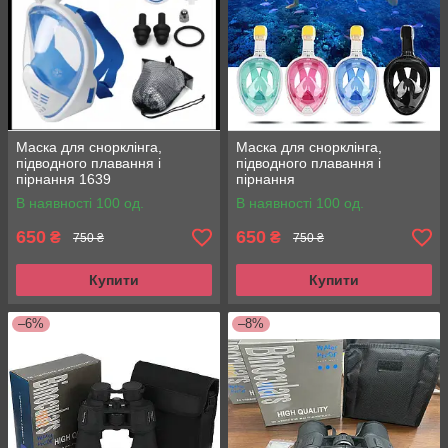
Робіть покупки з хорошим настроєм !
Маска для снорклінга,
Маска для снорклінга,
підводного плавання і
підводного плавання і
пірнання 1639
пірнання
В наявності 100 од.
В наявності 100 од.
650
650
₴
₴
750 ₴
750 ₴
Купити
Купити
–6%
–8%