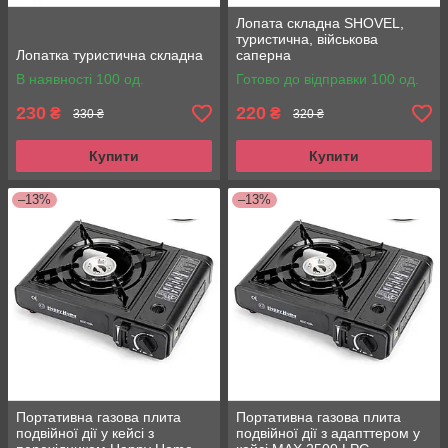
Лопата складна SHOVEL,
туристична, військова
Лопатка туристична складна
саперна
В наявності 100 од.
Готово до відправки 100 од.
230
220
₴
₴
330 ₴
320 ₴
Купити
Купити
–13%
–13%
Портативна газова плита
Портативна газова плита
подвійної дії у кейсі з
подвійної дії з адапттером у