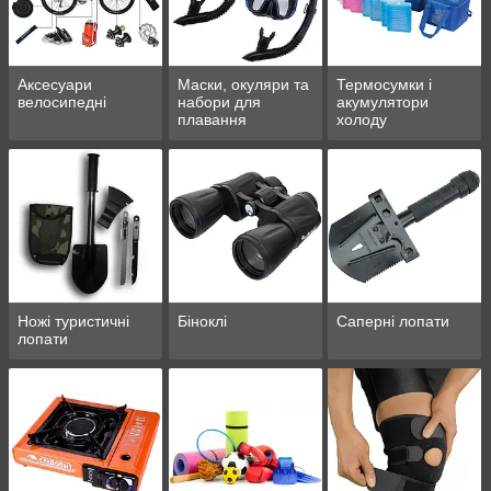
Аксесуари
Маски, окуляри та
Термосумки і
велосипедні
набори для
акумулятори
плавання
холоду
Ножі туристичні
Біноклі
Саперні лопати
лопати