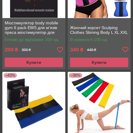
Міостимулятор body mobile
gym 6 pack EMS для м'язів
Жіночий корсет Sculping
преса міостимулятор для
Clothes Sliming Body L XL XXL
преса в домашніх умовах
Готово до відправки 100 од.
В наявності 100 од.
200
340
₴
₴
300 ₴
440 ₴
Купити
Купити
–43%
–36%