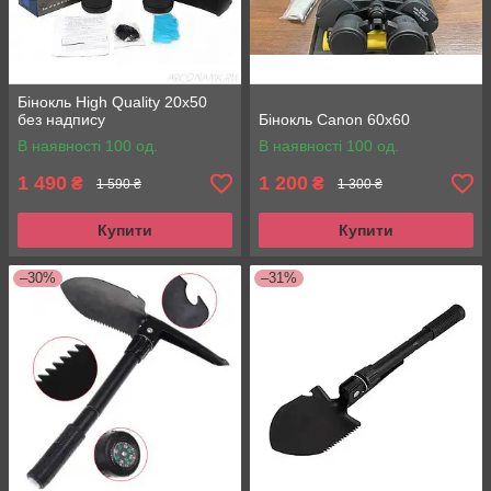
Бінокль High Quality 20х50
без надпису
Бінокль Canon 60x60
В наявності 100 од.
В наявності 100 од.
1 490
1 200
₴
₴
1 590 ₴
1 300 ₴
Купити
Купити
–30%
–31%