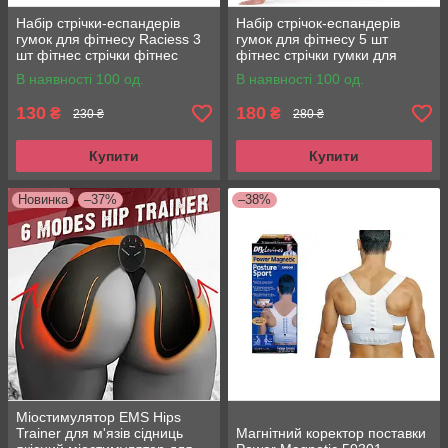
Набір стрічки-еспандерів
Набір стрічок-еспандерів
гумок для фітнесу Raciess 3
гумок для фітнесу 5 шт
шт фітнес стрічки фітнес
фітнес стрічки гумки для
стрічки ґуми
фітнесу
В наявності 100 од.
В наявності 100 од.
130
180
₴
₴
230 ₴
280 ₴
Купити
Купити
Новинка
–37%
–38%
Міостимулятор EMS Hips
Trainer для м'язів сідниць
Магнітний коректор поставки