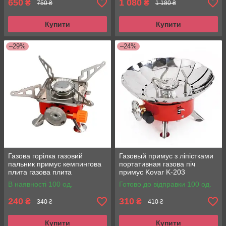
650
1 080
₴
₴
750 ₴
1 180 ₴
Купити
Купити
–29%
–24%
Газова горілка газовий
Газовый примус з ліпістками
пальник примус кемпингова
портативная газова піч
плита газова плита
примус Kovar K-203
портативна з чохлом
туристична із захистом від
В наявності 100 од.
Готово до відправки 100 од.
вітру
240
310
₴
₴
340 ₴
410 ₴
Купити
Купити