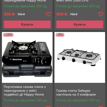
перехідником Happy Home
кейсі MAX 2500 LPG
валізка
Готово до відправки 100 од.
Готово до відправки 100 од.
650
650
₴
₴
750 ₴
750 ₴
Купити
Купити
–13%
–8%
Портативна газова плита з
перехідником у кейсі
Газова плита Safegas
подвійної дії Happy Home
настільна на 3 комфорки
Готово до відправки 100 од.
Готово до відправки 100 од.