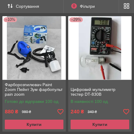
Сортування
0
Фільтри
–10%
–29%
Фарборозпилювач Paint
Zoom Пейнт Зум фарбопульт
Цифровий мультиметр
pain zoom
тестер DT-830В
Готово до відправки 100 од.
В наявності 100 од.
880
240
₴
₴
980 ₴
340 ₴
Купити
Купити