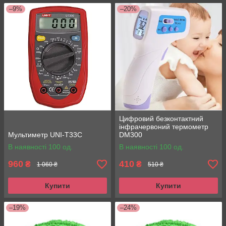
–9%
–20%
Цифровий безконтактний
інфрачервоний термометр
Мультиметр UNI-T33C
DM300
В наявності 100 од.
В наявності 100 од.
960
410
₴
₴
1 060 ₴
510 ₴
Купити
Купити
–19%
–24%