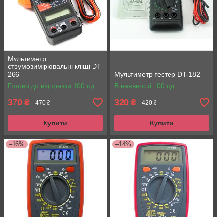
Мультиметр
струмовимірювальні кліщі DT
266
Мультиметр тестер DT-182
Готово до відправки 100 од.
В наявності 100 од.
370
320
₴
₴
470 ₴
420 ₴
Купити
Купити
–16%
–14%