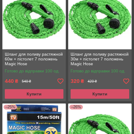
Шланг для поливу растяжной
Шланг для поливу растяжной
60м + пістолет 7 положень
30м + пістолет 7 положень
Magic Hose
Magic Hose
Готово до відправки 100 од.
Готово до відправки 100 од.
440
320
₴
₴
540 ₴
420 ₴
Купити
Купити
–25%
–26%