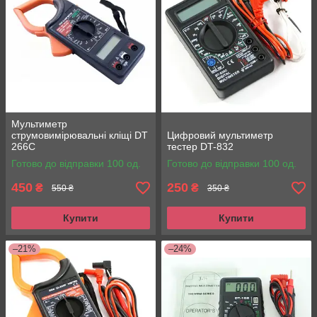
Мультиметр
струмовимірювальні кліщі DT
Цифровий мультиметр
266C
тестер DT-832
Готово до відправки 100 од.
Готово до відправки 100 од.
450
250
₴
₴
550 ₴
350 ₴
Купити
Купити
–21%
–24%