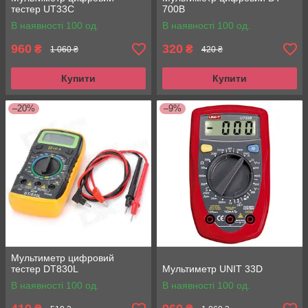
тестер UT33C
700B
В наявності 100 од.
В наявності 100 од.
960
320
₴
₴
1 060 ₴
420 ₴
Купити
Купити
–20%
–9%
Мультиметр цифровий
тестер DT830L
Мультиметр UNIT 33D
В наявності 100 од.
В наявності 100 од.