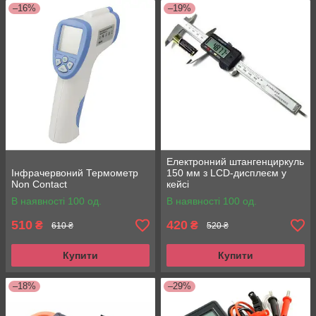
–16%
–19%
Електронний штангенциркуль
Інфрачервоний Термометр
150 мм з LCD-дисплеєм у
Non Contact
кейсі
В наявності 100 од.
В наявності 100 од.
510
420
₴
₴
610 ₴
520 ₴
Купити
Купити
–18%
–29%