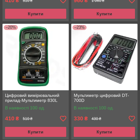
410
960
₴
₴
510 ₴
1 060 ₴
Купити
Купити
–20%
–23%
Цифровий вимірювальний
Мультиметр цифровий DT-
прилад-Мультиметр 830L
700D
В наявності 100 од.
В наявності 100 од.
410
330
₴
₴
510 ₴
430 ₴
Купити
Купити