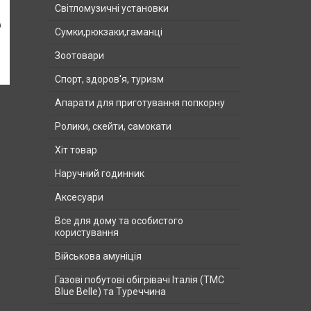
Світломузичні установки
Сумки,рюкзаки,гаманці
Зоотовари
Спорт, здоров'я, туризм
Апарати для приготування попкорну
Ролики, скейти, самокати
Хіт товар
Наручний годинник
Аксесуари
Все для дому та особистого
користування
Військова амуніція
Газові побутові обігрівачі Італія (ТМС
Blue Belle) та Туреччина