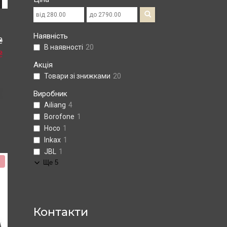
Наявність
₴
В наявності
20
₴
Акція
Товари зі знижками
20
Виробник
Ailiang
4
Borofone
1
Hoco
1
Inkax
1
JBL
1
%
Ще 5
Контакти