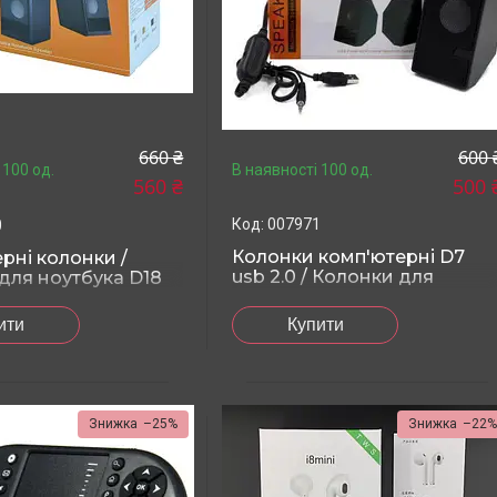
660 ₴
600 
 100 од.
В наявності 100 од.
560 ₴
500 
007971
0
Колонки комп'ютерні D7
рні колонки /
usb 2.0 / Колонки для
для ноутбука D18
ноутбука
ити
Купити
–25%
–22