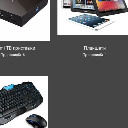
т і ТВ приставки
Планшети
6
1