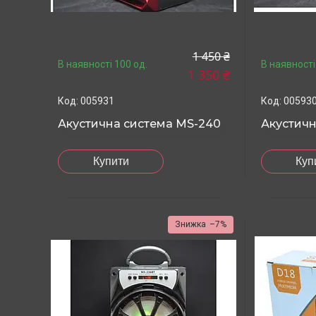
1 450 ₴
В наявності 100 од.
В наявності
1 350 ₴
005931
00593
Акустична система MS-240
Акустичн
Купити
Куп
–7%