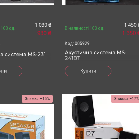
1 030 ₴
1 450 
 100 од.
В наявності 100 од.
930 ₴
1 350 
005929
0
Акустична система MS-
а система MS-231
241BT
ити
Купити
–15%
–17