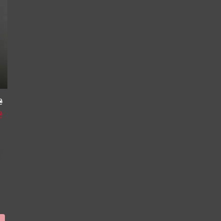
₴
₴
%