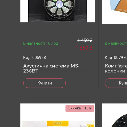
1 450 ₴
В наявності 100 од.
В наявності
1 350 ₴
005928
00797
Акустична система MS-
Комп'юте
236BT
колонки 
Купити
Куп
–16%