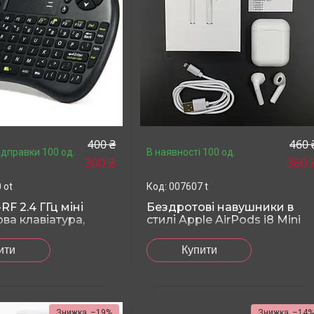
400 ₴
460 
ідправки 100 од.
В наявності 100 од.
300 ₴
360 
 ot
007607 t
F 2.4 ГГц міні
Бездротові навушники в
ва клавіатура,
стилі Apple AirPods i8 Mini
льки англійська
TWS
ка
ити
Купити
–19%
–14