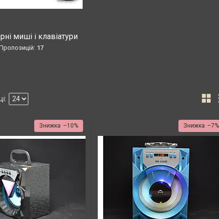
ні миші і клавіатури
17
–10%
–7