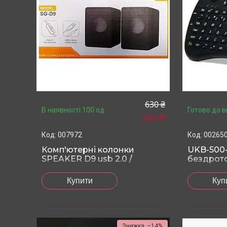
630 ₴
В наявності 100 од.
Готово до в
530 ₴
007972
002650
Комп'ютерні колонки
UKB-500-R
SPEAKER D9 usb 2.0 /
бездрото
Колонки для ноутбука
тачпад ті
розклад
Купити
Куп
–14%