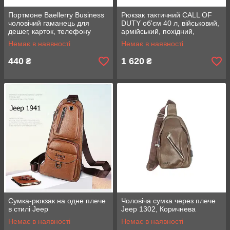
Портмоне Baellerry Business
Рюкзак тактичний CALL OF
чоловічий гаманець для
DUTY об'єм 40 л, військовий,
дешег, карток, телефону
армійський, похідний,
турестичний
Немає в наявності
Немає в наявності
440
1 620
₴
₴
Сумка-рюкзак на одне плече
Чоловіча сумка через плече
в стилі Jeep
Jeep 1302, Коричнева
Немає в наявності
Немає в наявності