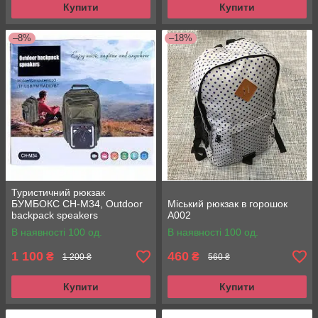
Купити
Купити
–8%
–18%
Туристичний рюкзак
БУМБОКС CH-M34, Оutdoor
Міський рюкзак в горошок
backpack speakers
А002
В наявності 100 од.
В наявності 100 од.
1 100
460
₴
₴
1 200 ₴
560 ₴
Купити
Купити