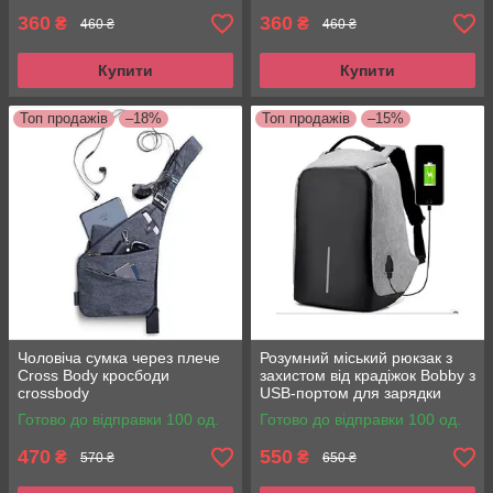
360
360
₴
₴
460 ₴
460 ₴
Купити
Купити
Ще Ви можете знайти в
Shoptops
гаманці -
органайзери.
Топ продажів
–18%
Топ продажів
–15%
Замовлення приймаються в будь-який час
доби. Вам не треба нікуди їхати, просто
зайдіть на сайт ShopTops і виберіть те, що
треба. Здійснюйте покупки з комфортом.
Чоловіча сумка через плече
Розумний міський рюкзак з
Cross Body кросбоди
захистом від крадіжок Bobby з
crossbody
USB-портом для зарядки
Боббі антивор
Готово до відправки 100 од.
Готово до відправки 100 од.
470
550
₴
₴
570 ₴
650 ₴