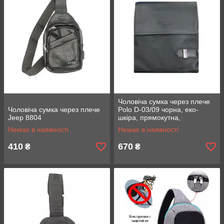
Чоловіча сумка через плече
Чоловіча сумка через плече
Polo D-03/09 чорна, еко-
Jeep 8804
шкіра, прямокутна,
регулювання ременя, Сумка
Немає в наявності
Немає в наявності
через плече
410
670
₴
₴