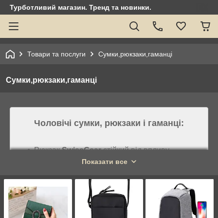
Турботливий магазин. Тренд та новинки.
Товари та послуги
Сумки,рюкзаки,гаманці
Сумки,рюкзаки,гаманці
Чоловічі сумки, рюкзаки і гаманці:
Рюкзак
SwissGear
стійкий від впливу
водного. Ідеально підходить для прогулянок
Показати все
на велосипеді, подорожей, поїздок на
мотоциклі, занять сноубордом, катання на
лижах, відпочинку на природі, активного
спорту.
Чоловічі сумки
Polo Videng
є одними з