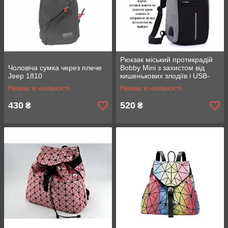
Рюкзак міський протикрадій
Чоловіча сумка через плече
Bobby Mini з захистом від
Jeep 1810
кишенькових злодіїв і USB-
портом для заряджання
Немає в наявності
Немає в наявності
buddy bag
430
520
₴
₴