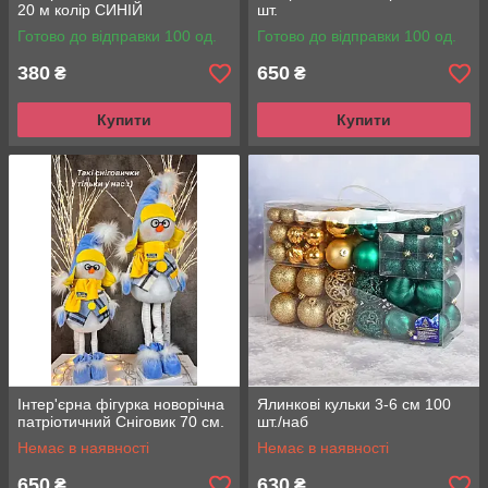
20 м колір СИНІЙ
шт.
Готово до відправки 100 од.
Готово до відправки 100 од.
380
650
₴
₴
Купити
Купити
Інтер'єрна фігурка новорічна
Ялинкові кульки 3-6 см 100
патріотичний Сніговик 70 см.
шт./наб
Немає в наявності
Немає в наявності
650
630
₴
₴