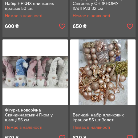
Набір ЯРКИХ ялинкових
Сніговик у СНІЖНОМУ
іграшок 50 шт.
КАЛПАКІ 32 см
Немає в наявності
Немає в наявності
600
650
₴
₴
Фігурка новорічна
Скандинавський Гном у
Великий набір ялинкових
шапці 55 см.
іграшок 55 шт Золоті
Немає в наявності
Немає в наявності
670
810
₴
₴