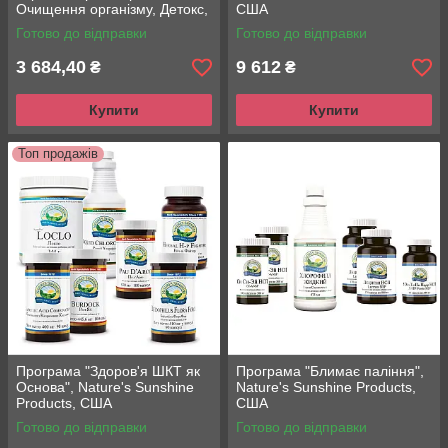
Очищення організму, Детокс,
США
Nature's Sunshine Products,
Готово до відправки
Готово до відправки
США
3 684,40
9 612
₴
₴
Купити
Купити
Топ продажів
Програма "Здоров'я ШКТ як
Програма "Блимає паління",
Основа", Nature's Sunshine
Nature's Sunshine Products,
Products, США
США
Готово до відправки
Готово до відправки