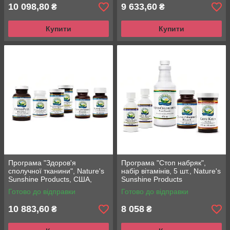
10 098,80
9 633,60
₴
₴
Купити
Купити
Програма "Здоров'я
Програма "Стоп набряк",
сполучної тканини", Nature's
набір вітамінів, 5 шт., Nature's
Sunshine Products, США,
Sunshine Products
Набір (6 шт.)
Готово до відправки
Готово до відправки
10 883,60
8 058
₴
₴