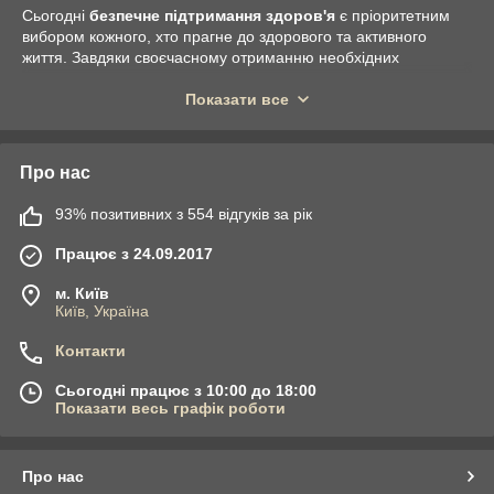
Сьогодні
безпечне підтримання здоров'я
є пріоритетним
вибором кожного, хто прагне до здорового та активного
життя. Завдяки своєчасному отриманню необхідних
поживних речовин забезпечується нормалізація всіх процесів
в організмі і попереджається розвиток різних недуг.
Показати все
Комплексні програми НСП США
спеціально розроблені для
швидкого і безпечного лікування і загального поліпшення
здоров'я дорослих і дітей.
Про нас
Основними перевагами комплексних програм НВВ є:
93% позитивних з 554 відгуків за рік
Широкий асортимент;
Працює з 24.09.2017
Комплексні програми NSP USA
– це спеціально
розроблений курс, який може бути спрямований як на
м. Київ
загальне
поліпшення здоров'я БАДами
, так і на
Київ, Україна
прискорення ефективності лікування
різних захворювань.
Відмінним вибором для швидкої
реабілітації роботи
Контакти
шлунково-кишкового тракту
є
Програма «Здоров'я
ШЛУНКОВО-кишкового тракту
, як основа NSP США і
Сьогодні працює з 10:00 до 18:00
Програма «Притивопазитарные»
.
Показати весь графік роботи
Програма «Здоров'я Вашої печінки, NSP, США
, стане кращим
рішенням для лікування і
відновлення клітин печінки
.
Про нас
Швидко зміцнити імунітет, понизити стомлюваність під