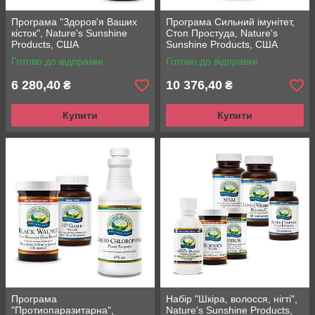
Програма "Здоров'я Ваших
Програма Сильний імунітет,
кісток", Nature's Sunshine
Стоп Простуда, Nature's
Products, США
Sunshine Products, США
Готово до відправки
Готово до відправки
6 280,40
10 376,40
₴
₴
Купити
Купити
Програма
Набір "Шкіра, волосся, нігті",
"Протиопаразитарна",
Nature's Sunshine Products,