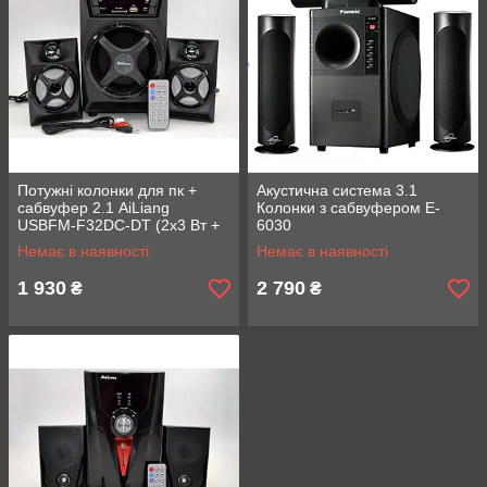
Потужні колонки для пк +
Акустична система 3.1
сабвуфер 2.1 AiLiang
Колонки з сабвуфером E-
USBFM-F32DC-DT (2x3 Вт +
6030
10 Вт)
Немає в наявності
Немає в наявності
1 930
2 790
₴
₴