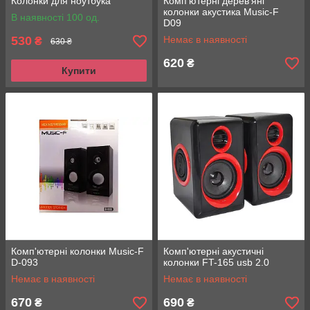
Колонки для ноутбука
Комп'ютерні дерев'яні
колонки акустика Music-F
В наявності 100 од.
D09
530
Немає в наявності
₴
630 ₴
620
₴
Купити
Комп'ютерні колонки Music-F
Комп'ютерні акустичні
D-093
колонки FT-165 usb 2.0
Немає в наявності
Немає в наявності
670
690
₴
₴