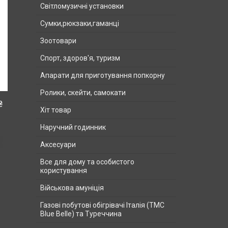
Світломузичні установки
Сумки,рюкзаки,гаманці
Зоотовари
Спорт, здоров'я, туризм
Апарати для приготування попкорну
Ролики, скейти, самокати
₴
Хіт товар
Наручний годинник
Аксесуари
Все для дому та особистого
користування
Військова амуніція
Газові побутові обігрівачі Італія (ТМС
Blue Belle) та Туреччина