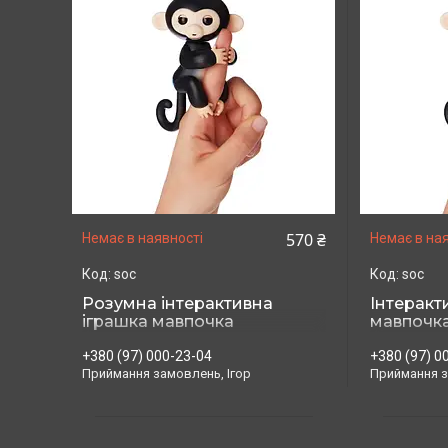
570 ₴
Немає в наявності
Немає в ная
soc
soc
Розумна інтерактивна
Інтеракт
іграшка мавпочка
мавпочка
Fingerlings Monkey
Monkey і
фингерлинкс манкей синій
+380 (97) 000-23-04
фінгерлі
+380 (97) 0
та бірюзовий
Приймання замовлень, Ігор
Приймання з