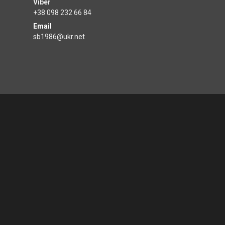
+38 098 232 66 84
Email
sb1986@ukr.net