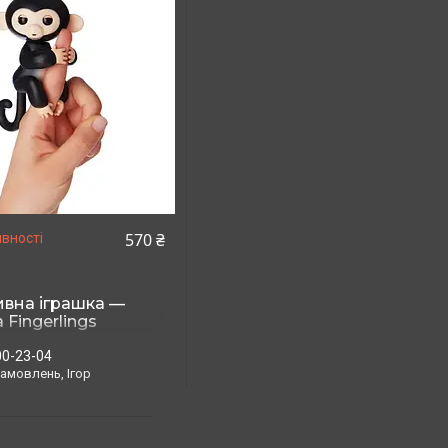
570 ₴
вності
ивна іграшка —
 Fingerlings
нтерактивна
нкс манкей чорний
00-23-04
амовлень, Ігор