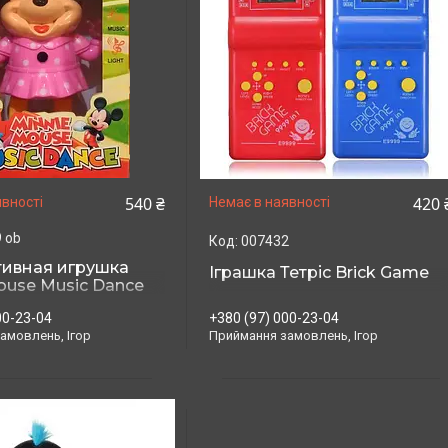
540 ₴
420 
вності
Немає в наявності
 ob
007432
тивная игрушка
Іграшка Тетріс Brick Game
ouse Music Dance
+380 (97) 000-23-04
00-23-04
Приймання замовлень, Ігор
амовлень, Ігор