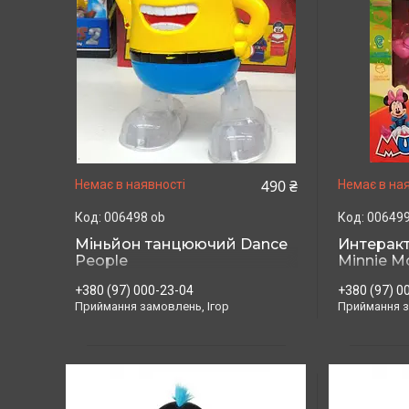
490 ₴
Немає в наявності
Немає в ная
006498 ob
006499
Міньйон танцюючий Dance
Интерак
People
Minnie M
+380 (97) 000-23-04
+380 (97) 0
Приймання замовлень, Ігор
Приймання з