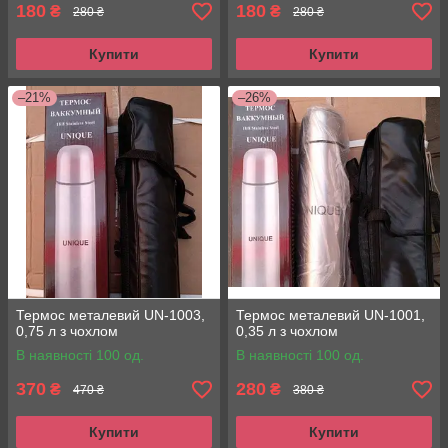
180
180
₴
₴
280 ₴
280 ₴
Купити
Купити
–21%
–26%
Термос металевий UN-1003,
Термос металевий UN-1001,
0,75 л з чохлом
0,35 л з чохлом
В наявності 100 од.
В наявності 100 од.
370
280
₴
₴
470 ₴
380 ₴
Купити
Купити