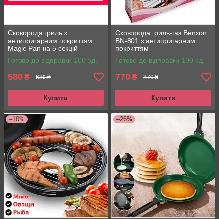
Сковорода гриль з
Сковорода гриль-газ Benson
антипригарним покриттям
BN-801 з антипригарним
Magic Pan на 5 секцій
покриттям
Готово до відправки 100 од.
Готово до відправки 100 од.
580
770
₴
₴
680 ₴
870 ₴
Купити
Купити
–10%
–26%