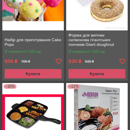
Форма для випічки
Набір для приготування Cake
силіконова гігантських
Pops
пончиків Giant doughnut
maker
В наявності 100 од.
В наявності 100 од.
600
530
₴
₴
700 ₴
630 ₴
Купити
Купити
–15%
–11%