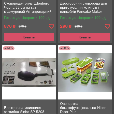
Сковорода-гриль Edenberg
Двостороння сковорода для
Чорна 33 см на газ
приготування млинців і
мармуровий Антипригарний
панкейків Pancake Maker
посуд зі знімною ручкою
Готово до відправки 100 од.
Готово до відправки 100 од.
870
290
₴
₴
970 ₴
390 ₴
Купити
Купити
–14%
–20%
Овочерізка
Електрична млинниця
багатофункціональна Nicer
заглибна Sinbo SP-5208
Dicer Plus