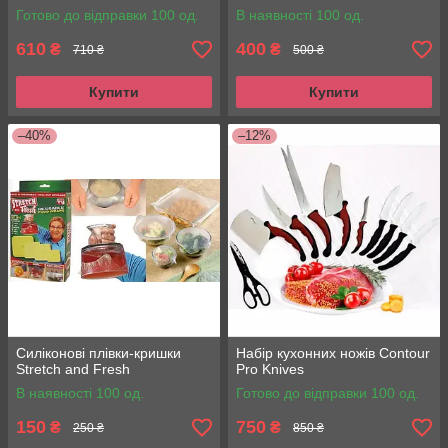
Готово до відправки 100 од.
В наявності 100 од.
610
400
₴
₴
710 ₴
500 ₴
Купити
Купити
–40%
–12%
Силіконові плівки-кришки
Набір кухонних ножів Contour
Stretch and Fresh
Pro Knives
В наявності 100 од.
Готово до відправки 100 од.
150
750
₴
₴
250 ₴
850 ₴