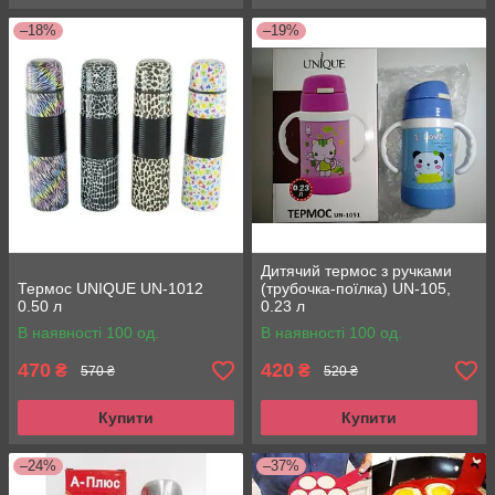
–18%
–19%
Дитячий термос з ручками
Термос UNIQUE UN-1012
(трубочка-поїлка) UN-105,
0.50 л
0.23 л
В наявності 100 од.
В наявності 100 од.
470
420
₴
₴
570 ₴
520 ₴
Купити
Купити
–24%
–37%