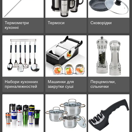
Термометри
Термоси
Сковорідки
кухонні
Набори кухонних
Машинки для
Перцемолки,
приналежностей
закрутки суші
сільнички