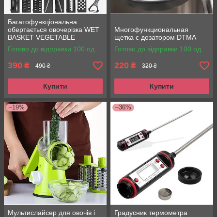
Багатофункціональна
обертається овочерізка WET
Многофункциональная
BASKET VEGETABLE
щетка с дозатором DTMA
CUTTER
Готово до відправки 100 од.
Готово до відправки 100 од.
390
220
₴
₴
490 ₴
320 ₴
Купити
Купити
–19%
–36%
Мультислайсер для овочів і
Градусник термометра