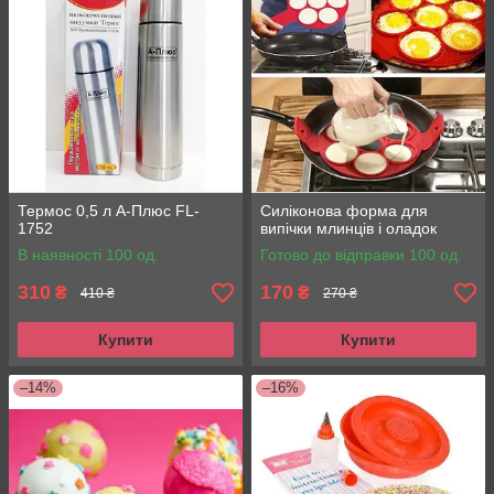
Термос 0,5 л А-Плюс FL-
Силіконова форма для
1752
випічки млинців і оладок
В наявності 100 од.
Готово до відправки 100 од.
310
170
₴
₴
410 ₴
270 ₴
Купити
Купити
–14%
–16%