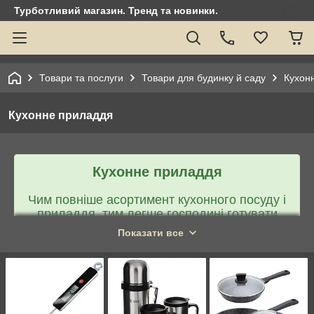
Турботливий магазин. Тренд та новинки.
Товари та послуги
Товари для будинку й саду
Кухон
Кухонне приладдя
Кухонне приладдя
Чим повніше асортимент кухонного посуду і
приладдя, тим легше господині готувати
різні страви і тим привабливіше виходить їх
Показати все
зовнішній вигляд . Нижче приводиться набір
необхідних товарів для кухні.