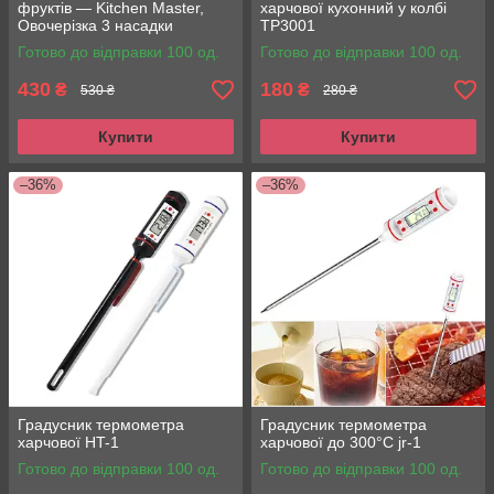
фруктів — Kitchen Master,
харчової кухонний у колбі
Овочерізка 3 насадки
TP3001
Tabletop
Готово до відправки 100 од.
Готово до відправки 100 од.
430
180
₴
₴
530 ₴
280 ₴
Купити
Купити
–36%
–36%
Градусник термометра
Градусник термометра
харчової HT-1
харчової до 300°С jr-1
Готово до відправки 100 од.
Готово до відправки 100 од.