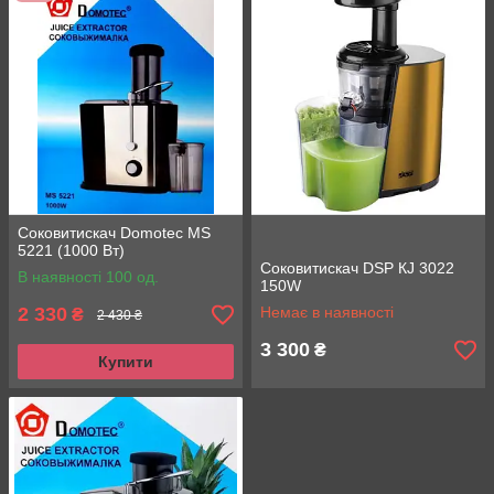
Соковитискач Domotec MS
5221 (1000 Вт)
Соковитискач DSP КЈ 3022
В наявності 100 од.
150W
2 330
Немає в наявності
₴
2 430 ₴
3 300
₴
Купити