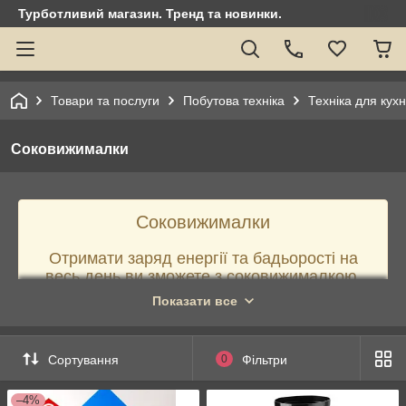
Турботливий магазин. Тренд та новинки.
Товари та послуги
Побутова техніка
Техніка для кухн
Соковижималки
Соковижималки
Отримати заряд енергії та бадьорості на
весь день ви зможете з соковижималкою,
адже щоденне вживання натуральних соків
Показати все
з овочів і фруктів найкращим чином впливає
на наш організм.
Сортування
0
Фільтри
–4%