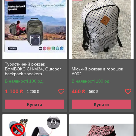
Туристичний рюкзак
БУМБОКС CH-M34, Оutdoor
Міський рюкзак в горошок
backpack speakers
А002
В наявності 100 од.
В наявності 100 од.
1 100
460
₴
₴
1 200 ₴
560 ₴
Купити
Купити