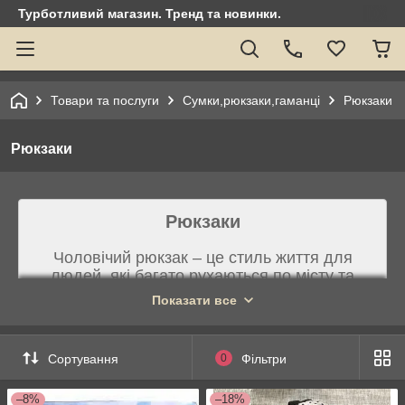
Турботливий магазин. Тренд та новинки.
Товари та послуги
Сумки,рюкзаки,гаманці
Рюкзаки
Рюкзаки
Рюкзаки
Чоловічий рюкзак – це стиль життя для
людей, які багато рухаються по місту та
ведуть активний спосіб життя.
Показати все
Сортування
0
Фільтри
–8%
–18%