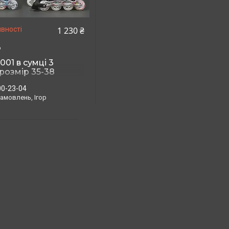
1 230 ₴
вності
6
001 в сумці 3
розмір 35-38
00-23-04
амовлень, Ігор