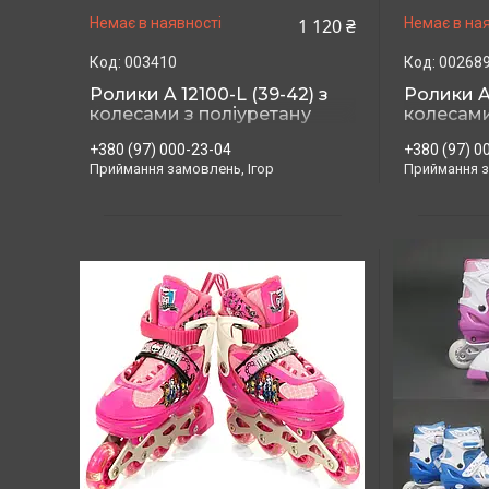
1 120 ₴
Немає в наявності
Немає в ная
003410
00268
Ролики A 12100-L (39-42) з
Ролики A 
колесами з поліуретану
колесами
+380 (97) 000-23-04
+380 (97) 0
Приймання замовлень, Ігор
Приймання з