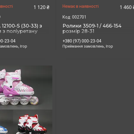
1 120 ₴
1 460 
вності
Немає в наявності
9
002701
12100-S (30-33) з
Ролики 3509-1 / 466-154
 з поліуретану
розмір 28-31
00-23-04
+380 (97) 000-23-04
амовлень, Ігор
Приймання замовлень, Ігор