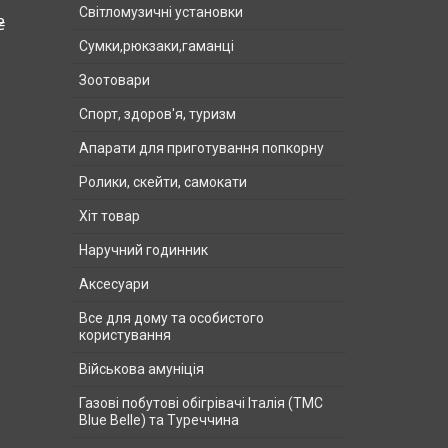
Світломузичні установки
₴
Сумки,рюкзаки,гаманці
Зоотовари
Спорт, здоров'я, туризм
Апарати для приготування попкорну
Ролики, скейти, самокати
Хіт товар
Наручний годинник
Аксесуари
Все для дому та особистого
користування
Військова амуніція
Газові побутові обігрівачі Італія (ТМС
Blue Belle) та Туреччина