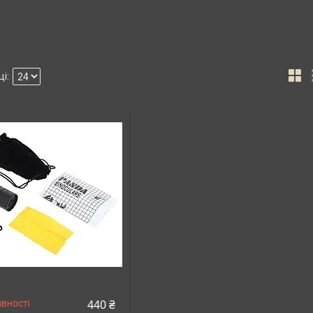
440 ₴
вності