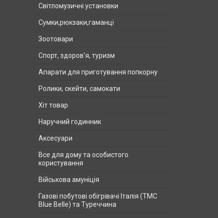
Світломузичні установки
Сумки,рюкзаки,гаманці
Зоотовари
Спорт, здоров'я, туризм
Апарати для приготування попкорну
Ролики, скейти, самокати
Хіт товар
Наручний годинник
Аксесуари
Все для дому та особистого
користування
Військова амуніція
Газові побутові обігрівачі Італія (ТМС
Blue Belle) та Туреччина