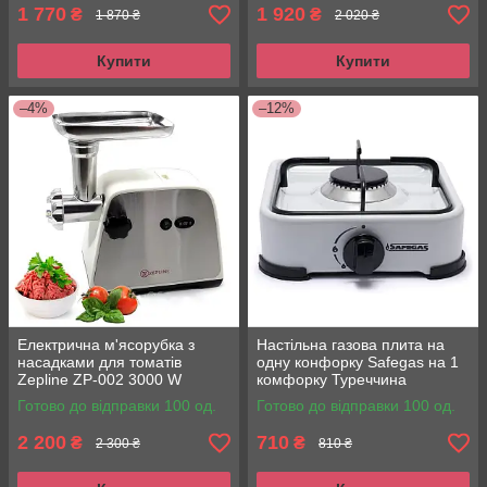
1 770
1 920
₴
₴
1 870 ₴
2 020 ₴
Купити
Купити
–4%
–12%
Електрична м'ясорубка з
Настільна газова плита на
насадками для томатів
одну конфорку Safegas на 1
Zepline ZP-002 3000 W
комфорку Туреччина
Готово до відправки 100 од.
Готово до відправки 100 од.
2 200
710
₴
₴
2 300 ₴
810 ₴