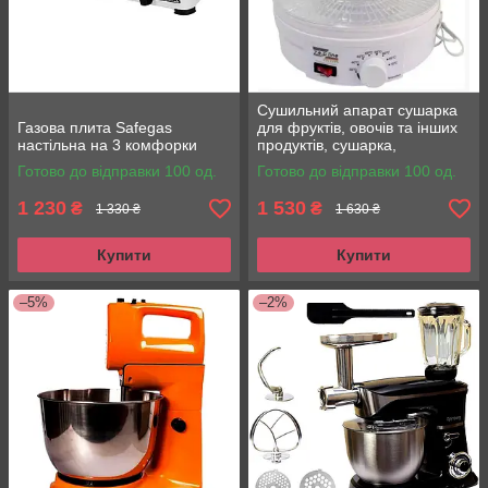
Сушильний апарат сушарка
Газова плита Safegas
для фруктів, овочів та інших
настільна на 3 комфорки
продуктів, сушарка,
дегідратор Zepline ZP-029
Готово до відправки 100 од.
Готово до відправки 100 од.
1 230
1 530
₴
₴
1 330 ₴
1 630 ₴
Купити
Купити
–5%
–2%