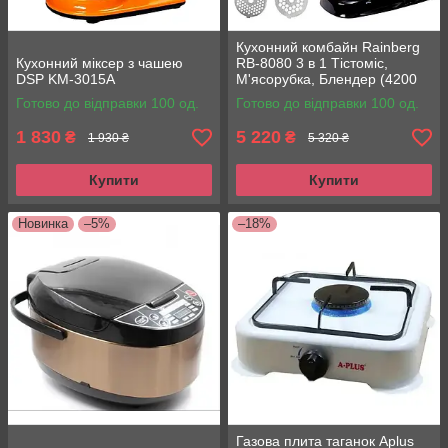
Кухонний комбайн Rainberg
Кухонний міксер з чашею
RB-8080 3 в 1 Тістоміс,
DSP KM-3015A
М'ясорубка, Блендер (4200
Вт) 5B
Готово до відправки 100 од.
Готово до відправки 100 од.
1 830
5 220
₴
₴
1 930 ₴
5 320 ₴
Купити
Купити
Новинка
–5%
–18%
Газова плита таганок Aplus