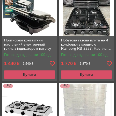
Притискної контактний
Побутова газова плита на 4
настільний електричний
конфорки з кришкою
гриль з індикатором нагріву
Rainberg RB-2227, Настільна
Rainberg RB-5412 2800W
плита для балонного газу
Готово до відправки 100 од.
Готово до відправки 100 од.
для дому
1 440
1 770
₴
₴
1 540 ₴
1 870 ₴
Купити
Купити
–8%
–6%