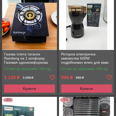
Газова плита таганок
Роторна електрична
Rainberg на 1 конфорку .
кавомолка 600W
Газовая однокомфоркова
подрібнювач млин для кави
плита
Rainberg RB-2206
Готово до відправки 100 од.
Готово до відправки 100 од.
1 130
550
₴
₴
1 230 ₴
650 ₴
Купити
Купити
–6%
–5%