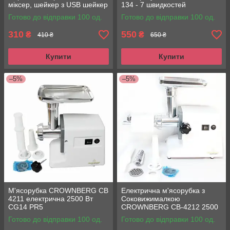
міксер, шейкер з USB шейкер
134 - 7 швидкостей
для соку
Готово до відправки 100 од.
Готово до відправки 100 од.
310
550
₴
₴
410 ₴
650 ₴
Купити
Купити
–5%
–5%
М'ясорубка CROWNBERG CB
Електрична м'ясорубка з
4211 електрична 2500 Вт
Соковижималкою
CG14 PR5
CROWNBERG CB-4212 2500
Вт
Готово до відправки 100 од.
Готово до відправки 100 од.