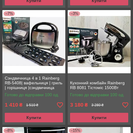
Купити
Купити
–7%
–3%
Сэндвичница 4 в 1 Rainberg
RB-5408| вафельниця | гриль
Кухонний комбайн Rainberg
| горішниця |сэндвичница
RB 8081 Тістоміс 1500Вт
Готово до відправки 100 од.
Готово до відправки 100 од.
1 410
3 180
₴
₴
1 510 ₴
3 280 ₴
Купити
Купити
–8%
–15%