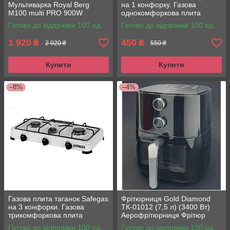
Мультиварка Royal Berg
на 1 конфорку. Газова
M100 multi PRO 900W
однокомфоркова плита
Готово до відправки 100 од.
Готово до відправки 100 од.
1 920
450
₴
₴
2 020 ₴
550 ₴
Купити
Купити
–8%
–4%
Газова плита таганок Safegas
Фрітюрниця Gold Diamond
на 3 конфорки. Газова
ТК-01012 (7,5 л) (3400 Вт)
трикомфоркова плита
Аерофрітюрниця Фрітюр
Готово до відправки 100 од.
Готово до відправки 100 од.