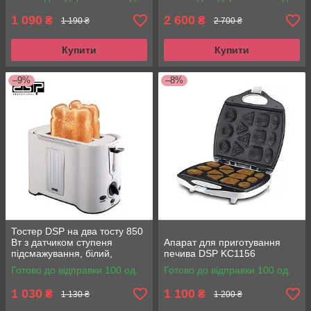
1 090
2 600
₴
₴
1 190 ₴
2 700 ₴
Купити
Купити
–9%
–8%
Тостер DSP на два тосту 850
Вт з датчиком ступеня
Апарат для приготування
підсмажування, білий,
печива DSP KC1156
KC2038
Готово до відправки 100 од.
Готово до відправки 100 од.
1 030
1 100
₴
₴
1 130 ₴
1 200 ₴