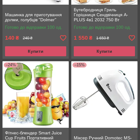
Бутебродниця Гриль
Машинка для приготування
Горішниця Сендвічниця A-
долми, голубців "Dolmer"
PLUS 4в1 2032 750 Вт
Готово до відправки 100 од.
Готово до відправки 100 од.
140
1 550
₴
₴
240 ₴
1 650 ₴
Купити
Купити
–24%
–15%
Фітнес-блендер Smart Juice
Cup Fruits Портативний
Міксер Ручний Domotec MS-