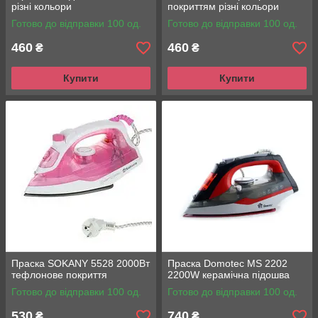
різні кольори
покриттям різні кольори
Готово до відправки 100 од.
Готово до відправки 100 од.
460
460
₴
₴
Купити
Купити
Праска SOKANY 5528 2000Вт
Праска Domotec MS 2202
тефлонове покриття
2200W керамічна підошва
Готово до відправки 100 од.
Готово до відправки 100 од.
530
740
₴
₴