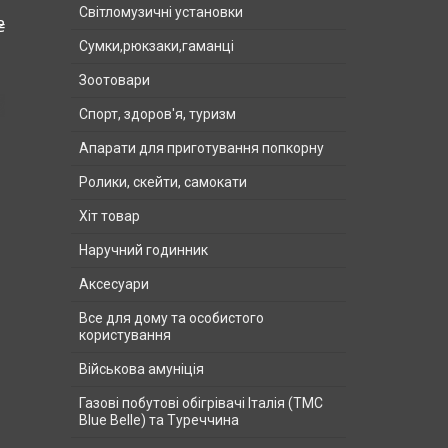
Світломузичні установки
₴
Сумки,рюкзаки,гаманці
Зоотовари
Спорт, здоров'я, туризм
Апарати для приготування попкорну
Ролики, скейти, самокати
Хіт товар
Наручний годинник
Аксесуари
Все для дому та особистого
користування
Військова амуніція
Газові побутові обігрівачі Італія (ТМС
Blue Belle) та Туреччина