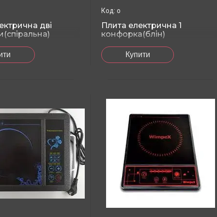
o
ектрична дві
Плита електрична 1
(спіральна)
конфорка(блін)
ити
Купити