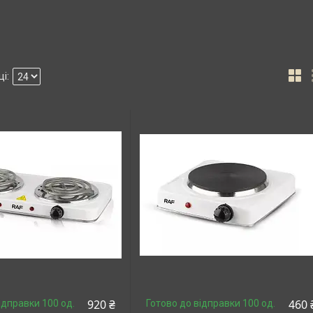
920 ₴
460 
ідправки 100 од.
Готово до відправки 100 од.