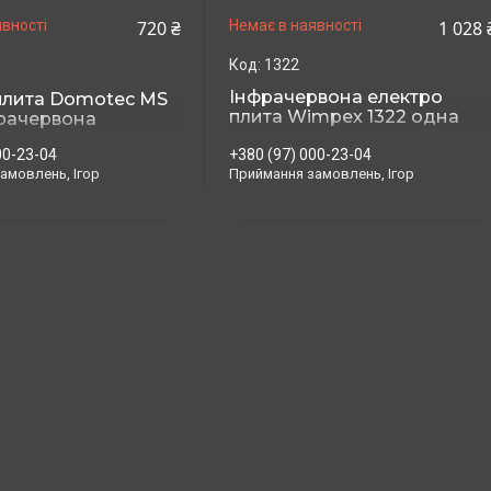
720 ₴
1 028 
вності
Немає в наявності
1322
Інфрачервона електро
плита Domotec MS
плита Wimpex 1322 одна
рачервона
конфорка
00-23-04
+380 (97) 000-23-04
амовлень, Ігор
Приймання замовлень, Ігор