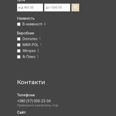
Наявність
В наявності
4
Виробник
Domotec
1
MAR-POL
1
Wimpex
2
А-Плюс
1
Контакти
+380 (97) 000-23-04
Приймання замовлень, Ігор