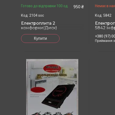
950 ₴
Готово до відправки 100 од.
Немає в ная
2104 soc
5842
Електроплита 2
Електро
конфорки(Диск)
5842 інф
+380 (97) 0
Купити
Приймання з