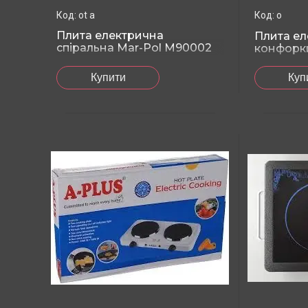
ot а
o
Плита електрична
Плита ел
спіральна Mar-Pol M90002
конфорки
1000W
Куп
Купити