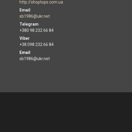
http://shoptops.com.ua
sb1986@ukr.net
+380 98 232 66 84
+38 098 232 66 84
Email
sb1986@ukr.net