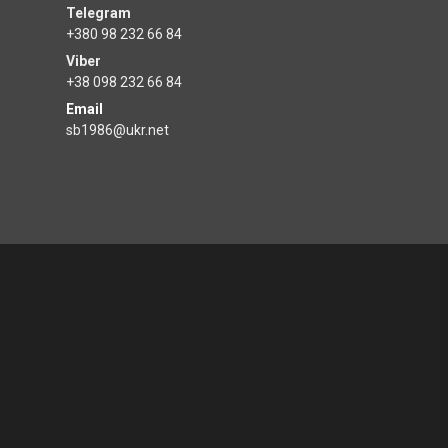
+380 98 232 66 84
+38 098 232 66 84
Email
sb1986@ukr.net