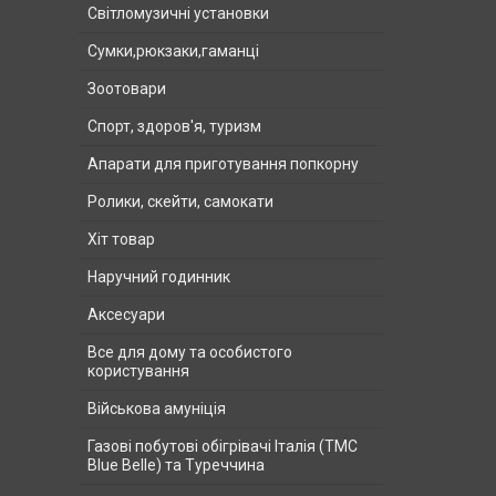
Світломузичні установки
Сумки,рюкзаки,гаманці
Зоотовари
Спорт, здоров'я, туризм
Апарати для приготування попкорну
Ролики, скейти, самокати
Хіт товар
Наручний годинник
Аксесуари
Все для дому та особистого
користування
Військова амуніція
Газові побутові обігрівачі Італія (ТМС
Blue Belle) та Туреччина