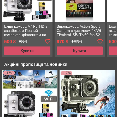
Екшн камера A7 FullHD з
Відеокамера Action Sport
Екшн
аквабоксом Повний
Camera з дисплеєм 4К/Wi-
аква
компект з кріпленням на
Fi/microUSB/ПУ/60 fps S2
комп
шолом
R
шоло
500
970
500
₴
₴
600 ₴
1 070 ₴
Купити
Купити
Акційні пропозиції та новинки
–17%
–17%