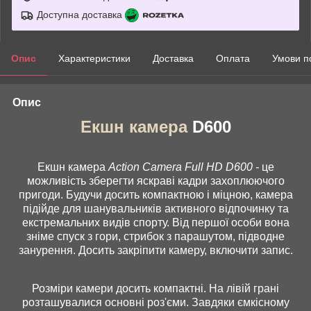
Доступна доставка
Опис
Характеристики
Доставка
Оплата
Умови п
Опис
Екшн камера
D600
Екшн камера
Action Camera Full HD D600 -
це
можливість зберегти яскраві кадри захоплюючого
пригоди. Будучи досить компактною і міцною, камера
підійде для шанувальників активного відпочинку та
екстремальних видів спорту. Від першої особи вона
зніме спуск з гори, стрибок з парашутом, підводне
занурення. Досить закріпити камеру, включити запис.
Розміри камери досить компактні. На лівій грані
розташувалися основні роз'єми. Завдяки ємкісному