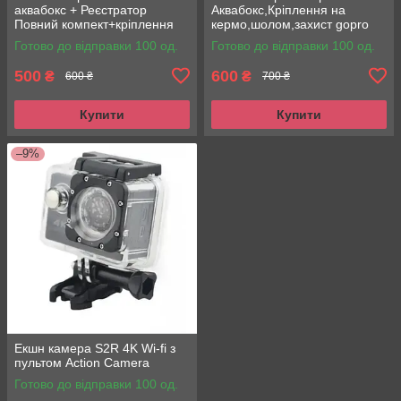
аквабокс + Реєстратор
Аквабокс,Кріплення на
Повний компект+кріплення
кермо,шолом,захист gopro
шолом
Готово до відправки 100 од.
Готово до відправки 100 од.
500
600
₴
₴
600 ₴
700 ₴
Купити
Купити
–9%
Екшн камера S2R 4K Wi-fi з
пультом Action Camera
Готово до відправки 100 од.