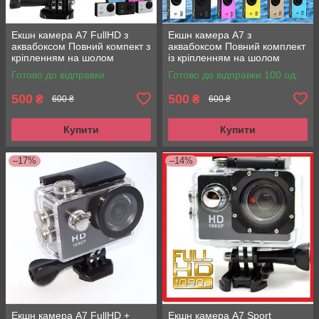
Екшн камера A7 FullHD з
Екшн камера A7 з
аквабоксом Повний компект з
аквабоксом Повний комплект
кріпленням на шолом
із кріпленням на шолом
Action Camera
Готово до відправки
Готово до відправки 100 од.
500
500
₴
₴
600 ₴
600 ₴
Купити
Купити
–17%
–14%
Екшн камера A7 FullHD +
Екшн камера A7 Sport