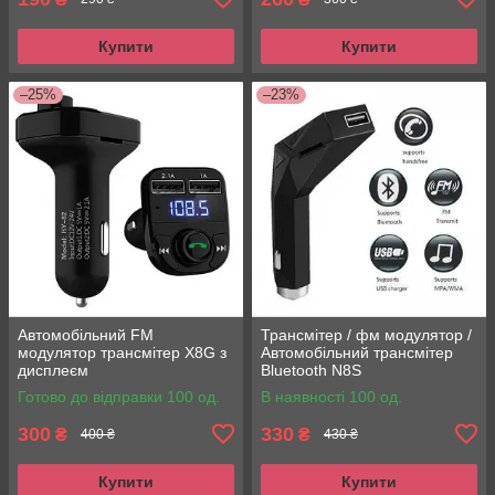
Купити
Купити
–25%
–23%
Автомобільний FM
Трансмітер / фм модулятор /
модулятор трансмітер X8G з
Автомобільний трансмітер
дисплеєм
Bluetooth N8S
Готово до відправки 100 од.
В наявності 100 од.
300
330
₴
₴
400 ₴
430 ₴
Купити
Купити