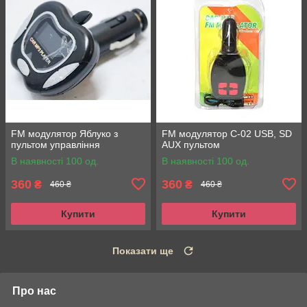
FM модулятор Яблуко з
FM модулятор C-02 USB, SD
пультом управління
AUX пультом
В наявності 100 од.
В наявності 100 од.
360
360
₴
₴
460 ₴
460 ₴
Купити
Купити
Показати ще
Про нас