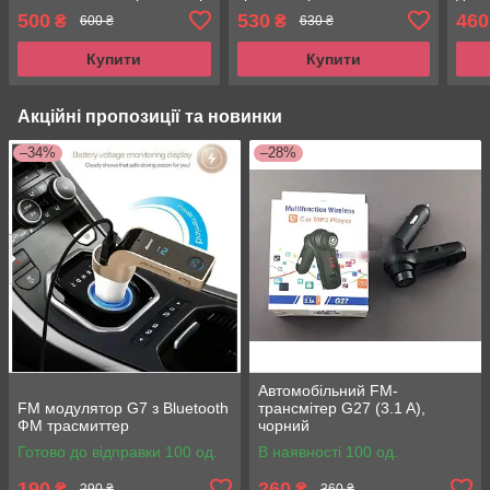
з 2 
500
530
460
₴
₴
600 ₴
630 ₴
Купити
Купити
Акційні пропозиції та новинки
–34%
–28%
Автомобільний FM-
FM модулятор G7 з Bluetooth
трансмітер G27 (3.1 A),
ФМ трасмиттер
чорний
Готово до відправки 100 од.
В наявності 100 од.
190
260
₴
₴
290 ₴
360 ₴