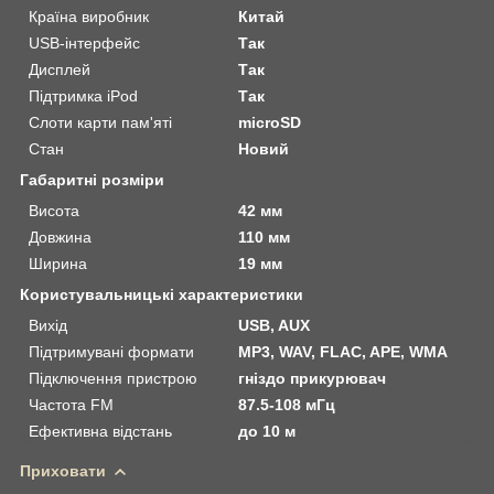
Країна виробник
Китай
USB-інтерфейс
Так
Дисплей
Так
Підтримка iPod
Так
Слоти карти пам'яті
microSD
Стан
Новий
Габаритні розміри
Висота
42 мм
Довжина
110 мм
Ширина
19 мм
Користувальницькі характеристики
Вихід
USB, AUX
Підтримувані формати
MP3, WAV, FLAC, APE, WMA
Підключення пристрою
гніздо прикурювач
Частота FM
87.5-108 мГц
Ефективна відстань
до 10 м
Приховати