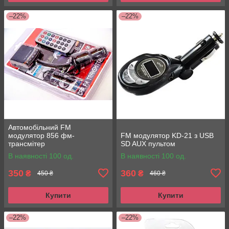
–22%
–22%
Автомобільний FM
модулятор 856 фм-
FM модулятор KD-21 з USB
трансмітер
SD AUX пультом
В наявності 100 од.
В наявності 100 од.
350
360
₴
₴
450 ₴
460 ₴
Купити
Купити
–22%
–22%