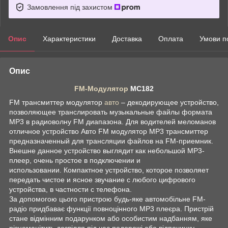
Замовлення під захистом
Опис
Характеристики
Доставка
Оплата
Умови п
Опис
FM-Модулятор
MC182
FM трансмиттер модулятор
авто
– декодирующее устройство,
позволяющее транслировать музыкальные файлы формата
MP3 в радиоволну FM диапазона. Для водителей меломанов
отличное устройство Авто FM модулятор MP3 трансмиттер
предназначенный для трансляции файлов на FM-приемник.
Внешне данное устройство выглядит как небольшой МР3-
плеер, очень простое в подключении и
использовании. Компактное устройство, которое позволяет
передать чистое и ясное звучание с любого цифрового
устройства, в частности с телефона.
За допомогою цього пристрою будь-яке автомобільне FM-
радіо придбаває функції повноцінного MP3 плеєра. Пристрій
стане відмінним подарунком або особистим надбанням, яке
різноманітить дозвілля під час подорожі або відпочинку.