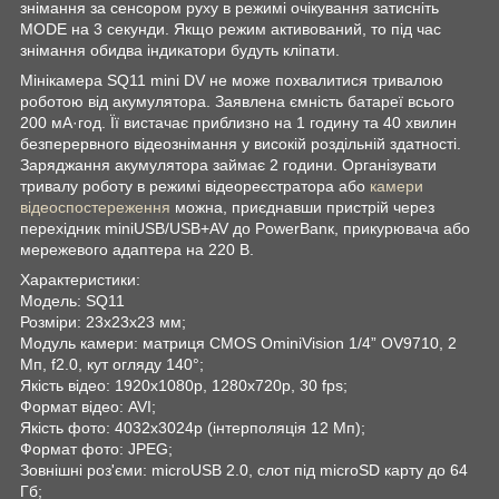
знімання за сенсором руху в режимі очікування затисніть
MODE на 3 секунди. Якщо режим активований, то під час
знімання обидва індикатори будуть кліпати.
Мінікамера SQ11 mini DV не може похвалитися тривалою
роботою від акумулятора. Заявлена ємність батареї всього
200 мА·год. Її вистачає приблизно на 1 годину та 40 хвилин
безперервного відеознімання у високій роздільній здатності.
Заряджання акумулятора займає 2 години. Організувати
тривалу роботу в режимі відеореєстратора або
камери
відеоспостереження
можна, приєднавши пристрій через
перехідник miniUSB/USB+AV до PowerBanк, прикурювача або
мережевого адаптера на 220 В.
Характеристики:
Модель: SQ11
Розміри: 23х23х23 мм;
Модуль камери: матриця CMOS OminiVision 1/4” OV9710, 2
Мп, f2.0, кут огляду 140°;
Якість відео: 1920х1080p, 1280х720p, 30 fps;
Формат відео: AVI;
Якість фото: 4032x3024p (інтерполяція 12 Мп);
Формат фото: JPEG;
Зовнішні роз'єми: microUSB 2.0, слот під microSD карту до 64
Гб;