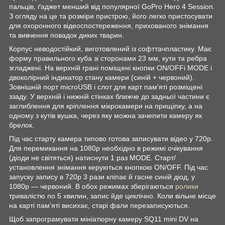
пальців, ґаджет менший від популярної GoPro Hero 4 Session.
З огляду на це та розміри пристрою, його легко пристосувати
для охоронного відеоспостереження, прихованого знімання
та вивчення повадок диких тварин.
Корпус неводостійкий, виготовлений із софттачпластику. Має
форму правильного куба зі сторонами 23 мм, кути та ребра
згладжені. На верхній грані поміщені кнопки ON/OFFі MODE і
двоколірний індикатор стану камери (синій + червоний).
Зовнішній порт microUSB і слот для карт пам'яті розміщені
ззаду. У верхній і нижній стінках ближче до задньої частини є
заглиблення для кріплення мікрокамери на прищіпку, а на
одному з кутів вушка, через яку можна зачепити камеру як
брелок.
Під час старту камера типово готова записувати відео у 720p.
Для перемикання на 1080p необхідно в режимі очікування
(діоди не світяться) натиснути 1 раз MODE. Старт/
установлення знімання керуються кнопкою ON/OFF. Під час
запуску запису в 720p 3 рази кліпає й гасне синій діод, у
1080p — червоний. В обох режимах зберігаються
ролики
тривалістю по 5 хвилин, запис йде циклічно. Коли вільне місце
на карті пам'яті висихає, старі фали перезаписуються.
Щоб запрограмувати мініатюрну камеру SQ11 mini DV на