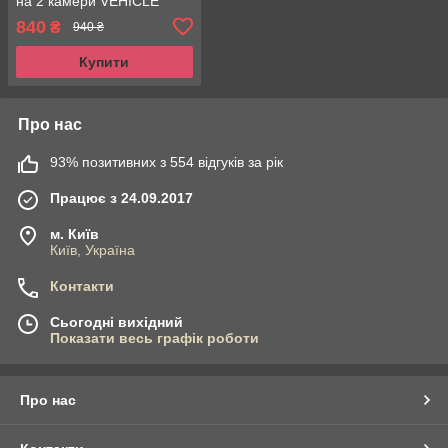
на 2 камери VEHICLE
BLACKBOX DVR1080p з
840
₴
940 ₴
камерою заднього виду
Купити
Про нас
93% позитивних з 554 відгуків за рік
Працює з 24.09.2017
м. Київ
Київ, Україна
Контакти
Сьогодні вихідний
Показати весь графік роботи
Про нас