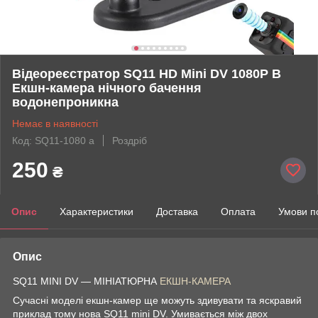
Відеореєстратор SQ11 HD Mini DV 1080P В
Екшн-камера нічного бачення
водонепроникна
Немає в наявності
Код: SQ11-1080 а
Роздріб
250
₴
Опис
Характеристики
Доставка
Оплата
Умови п
Опис
SQ11 MINI DV — МІНІАТЮРНА
ЕКШН-КАМЕРА
Сучасні моделі екшн-камер ще можуть здивувати та яскравий
приклад тому нова SQ11 mini DV. Умивається між двох