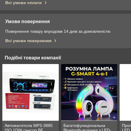
Всі умови оплати
Умови повернення
Повернення товару впродовж 14 днів за домовленістю
Всі умови повернення
Подібні товари компанії
Автомагнітола MP3-3885
Багатофункціональна
Прог
ISO 1DIN сенсор BF
Bluetooth-колонка з LED-
LED 