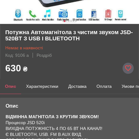
Потужна Автомагнітола з чистим звуком JSD-
520BT З USB І BLUETOOTH
Немає в наявності
Код: 9106 а
Роздріб
630
₴
Опис
Характеристики
Доставка
Оплата
Умови п
Опис
ВІДМІННА МАГНІТОЛА З КРУТИМ ЗВУКОМ!
Процесор JSD 520i
ВИХІДНА ПОТУЖНІСТЬ 4 ПО 65 ВТ НА КАНАЛ!
Є BLUETOOTH, USB. FM B AUX ВХІД