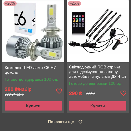
–26%
–26%
Світлодіодний RGB стрічка
Комплект LED ламп C6 H7
для підсвічування салону
цоколь
автомобіля з пультом ДУ 4 шт
Готово до відправки 100 од.
Готово до відправки 100 од.
280
₴/набір
290
₴
390 ₴
380 ₴/набір
Купити
Купити
Показати ще