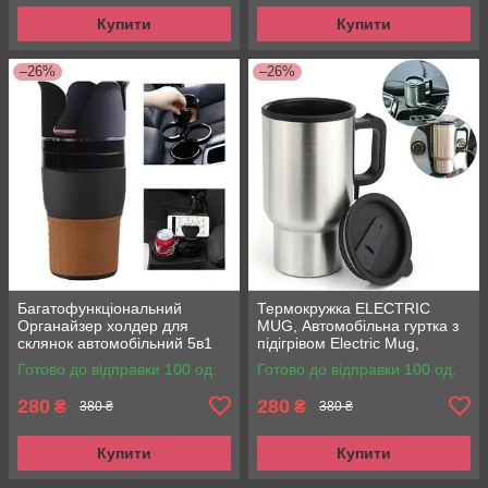
Купити
Купити
–26%
–26%
Багатофункціональний
Термокружка ELECTRIC
Органайзер холдер для
MUG, Автомобільна гуртка з
склянок автомобільний 5в1
підігрівом Electric Mug,
Car holder 5in1
Кружка з підігрівом
Готово до відправки 100 од.
Готово до відправки 100 од.
280
280
₴
₴
380 ₴
380 ₴
Купити
Купити