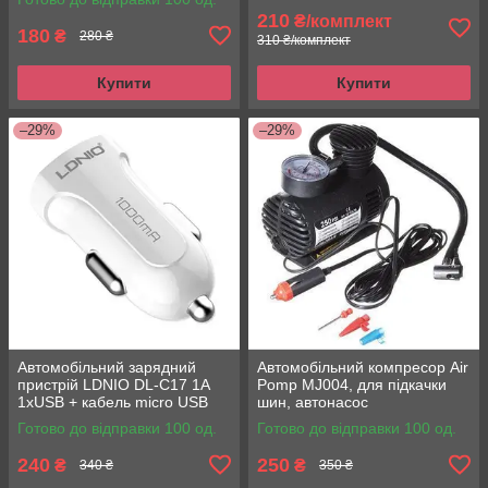
210
₴/комплект
180
₴
280 ₴
310 ₴/комплект
Купити
Купити
–29%
–29%
Автомобільний зарядний
Автомобільний компресор Air
пристрій LDNIO DL-C17 1A
Pomp MJ004, для підкачки
1xUSB + кабель micro USB
шин, автонасос
Готово до відправки 100 од.
Готово до відправки 100 од.
240
250
₴
₴
340 ₴
350 ₴