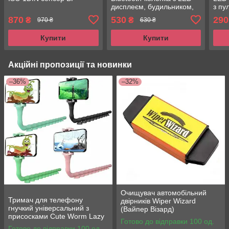
дисплеєм, будильником,
з пу
годинником і RGB-
тел
870
530
290
₴
₴
970 ₴
630 ₴
підсвіткою Abyss G69 Pro
Blue
Lyrics
Купити
Купити
Акційні пропозиції та новинки
–36%
–32%
Очищувач автомобільний
Тримач для телефону
двірників Wiper Wizard
гнучкий універсальний з
(Вайпер Візард)
присосками Cute Worm Lazy
Готово до відправки 100 од.
Holder
Готово до відправки 100 од.