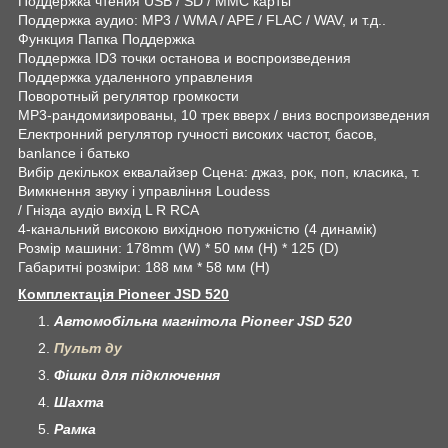
Поддержка чтения USB / SD / MMC карты
Поддержка аудио: MP3 / WMA / APE / FLAC / WAV, и т.д..
Функция Папка Поддержка
Поддержка ID3 точки останова и воспроизведения
Поддержка удаленного управления
Поворотный регулятор громкости
MP3-рандомизированы, 10 трек вверх / вниз воспроизведения
Електронний регулятор гучності високих частот, басов,
banlance і батько
Вибір декількох еквалайзер Сцена: джаз, рок, поп, класика, т.
Вимкнення звуку і управління Loudess
/ Гнізда аудіо вихід L R RCA
4-канальний високою вихідною потужністю (4 динамік)
Розмір машини: 178mm (W) * 50 мм (H) * 125 (D)
Габаритні розміри: 188 мм * 58 мм (H)
Комплектація Pioneer JSD 520
Автомобільна магнітола Pioneer JSD 520
Пульт ду
Фішки для підключення
Шахта
Рамка