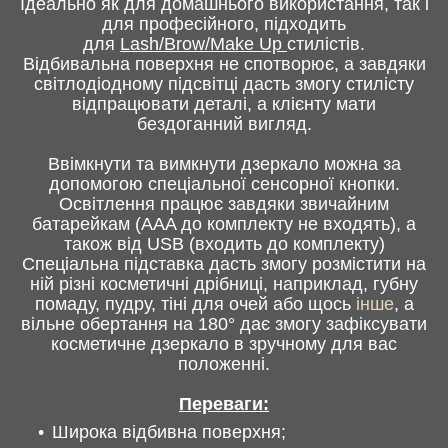
Ідеально як для домашнього використання, так і
для професійного, підходить
для
Lash/Brow/Make Up
стилістів.
Відбивальна поверхня не спотворює, а завдяки
світлодіодному підсвітці дасть змогу стилісту
відпрацювати деталі, а клієнту мати
бездоганний вигляд.
Ввімкнути та вимкнути дзеркало можна за
допомогою спеціальної сенсорної кнопки.
Освітлення працює завдяки звичайним
батарейкам (AAA до комплекту не входять), а
також від USB (входить до комплекту)
Спеціальна підставка дасть змогу розмістити на
ній різні косметичні дрібниці, наприклад, губну
помаду, пудру, тіні для очей або щось
інше
, а
вільне обертання на 180° дає змогу зафіксувати
косметичне дзеркало в зручному для вас
положенні.
Переваги:
Широка відбивна поверхня;