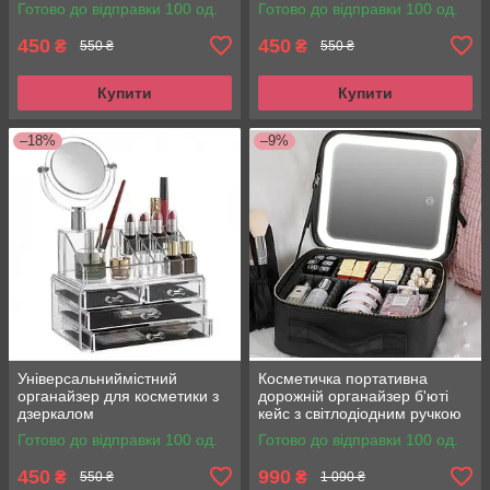
Готово до відправки 100 од.
Готово до відправки 100 од.
450
450
₴
₴
550 ₴
550 ₴
Купити
Купити
–18%
–9%
Універсальниймістний
Косметичка портативна
органайзер для косметики з
дорожній органайзер б'юті
дзеркалом
кейс з світлодіодним ручкою
LED-підсвічуванням і
Готово до відправки 100 од.
Готово до відправки 100 од.
дзеркалом
450
990
₴
₴
550 ₴
1 090 ₴