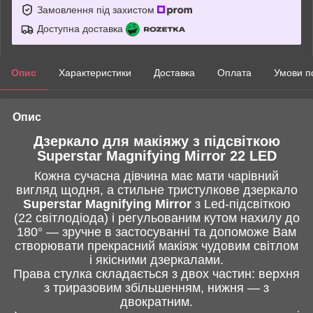
Замовлення під захистом
Доступна доставка
Опис
Характеристики
Доставка
Оплата
Умови п
Опис
Дзеркало для макіяжу з підсвіткою
Superstar Magnifying Mirror 22 LED
Кожна сучасна дівчина має мати чарівний
вигляд щодня, а стильне тристулкове дзеркало
Superstar Magnifying Mirror
з Led-підсвіткою
(22 світлодіода) і регульованим кутом нахилу до
180° — зручне в застосуванні та допоможе Вам
створювати прекрасний макіяж чудовим світлом
і якісними дзеркалами.
Права стулка складається з двох частин: верхня
з триразовим збільшенням, нижня — з
двократним.