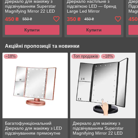
Дзеркало для макіяжу з
Дзеркало настільне з
Дзер
підсвічуванням Superstar
підсвіткою LED — бренд
Підс
Magnifying Mirror 22 LED
Large Led Mirror
Magn
450
350
450
₴
₴
550 ₴
450 ₴
Купити
Купити
Акційні пропозиції та новинки
–18%
Топ продажів
–18%
Багатофункціональний
Дзеркало для макіяжу з
Дзеркало для макіяжу з LED
підсвічуванням Superstar
підсвічуванням прямокутне
Magnifying Mirror 22 LED
потрійне