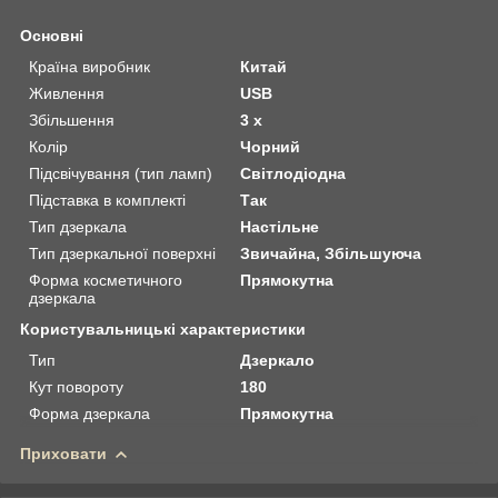
Основні
Країна виробник
Китай
Живлення
USB
Збільшення
3 х
Колір
Чорний
Підсвічування (тип ламп)
Світлодіодна
Підставка в комплекті
Так
Тип дзеркала
Настільне
Тип дзеркальної поверхні
Звичайна, Збільшуюча
Форма косметичного
Прямокутна
дзеркала
Користувальницькі характеристики
Тип
Дзеркало
Кут повороту
180
Форма дзеркала
Прямокутна
Приховати