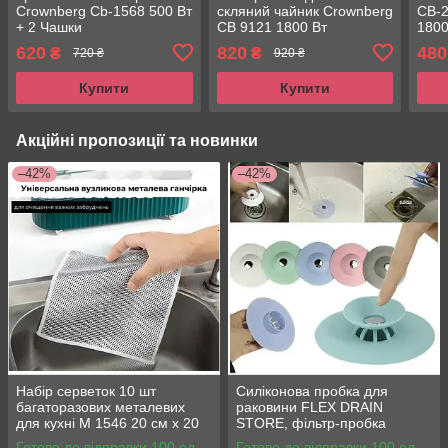
Crownberg Cb-1568 500 Вт
скляний чайник Crownberg
CB-2
+ 2 Чашки
CB 9121 1800 Вт
1800
електричний чайник із
620
820
480
₴
₴
720 ₴
920 ₴
підсвіткою
Купити
Купити
Акційні пропозиції та новинки
–42%
–42%
Набір серветок 10 шт
Силіконова пробка для
багаторазових металевих
раковини FLEX DRAIN
для кухні М 1546 20 см х 20
STORE, фільтр-пробка
см
Готово до відправки 100 од.
Готово до відправки 100 од.