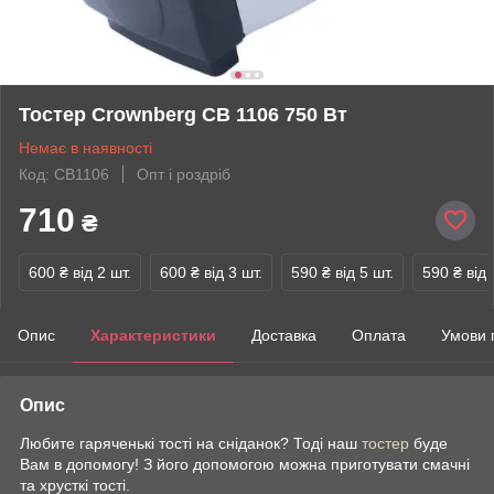
Тостер Crownberg CB 1106 750 Вт
Немає в наявності
Код: CB1106
Опт і роздріб
710
₴
600 ₴
від 2 шт.
600 ₴
від 3 шт.
590 ₴
від 5 шт.
590 ₴
від 
Опис
Характеристики
Доставка
Оплата
Умови 
Опис
Любите гаряченькі тості на сніданок? Тоді наш
тостер
буде
Вам в допомогу! З його допомогою можна приготувати смачні
та хрусткі тості.