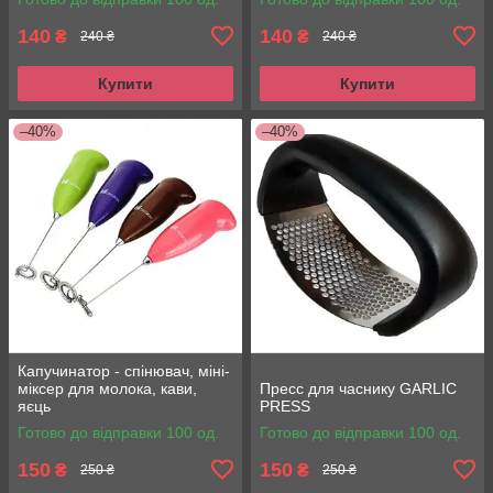
140
140
₴
₴
240 ₴
240 ₴
Купити
Купити
–40%
–40%
Капучинатор - спінювач, міні-
міксер для молока, кави,
Пресс для часнику GARLIC
яєць
PRESS
Готово до відправки 100 од.
Готово до відправки 100 од.
150
150
₴
₴
250 ₴
250 ₴