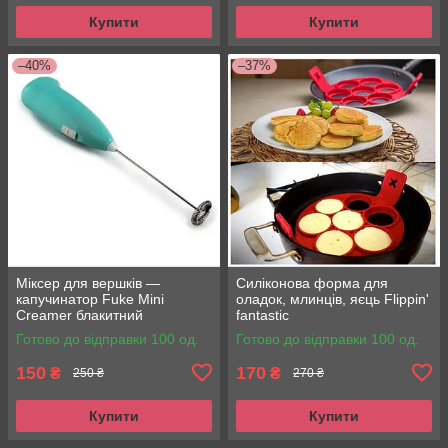
Купити
Купити
–40%
–37%
Міксер для вершків —
Силіконова форма для
капучинатор Fuke Mini
оладок, млинців, яєць Flippin'
Creamer блакитний
fantastic
Готово до відправки 100 од.
Готово до відправки 100 од.
150
170
₴
₴
250 ₴
270 ₴
Купити
Купити