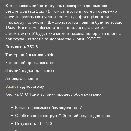
Є можливість вибрати ступінь прожарки з допомогою
регулятора (від 1 до 7). Помістіть хліб в тостер і обережно
опустіть важіль включення тостера до фіксації важеля в
нижньому положенні. Шматочки хліба повинні бути не товще
18мм. Коли тості підсмажаться, прилад відключитися
автоматично. У будь-який момент можна перервати процес
приготування тостів за допомогою кнопки "STOP".
Потужність 750 Вт
Тостер на 2 шматка хліба
7степеней прожарювання
Знімний піддон для крихт
Автовідключення
Захист
від перегріву
Кнопка СТОП для зупинки процесу обсмажування
Кількість режимів обсмажування: 7
Особливості конструкції: Знімний піддон для крихт
Потужність, Вт: 750