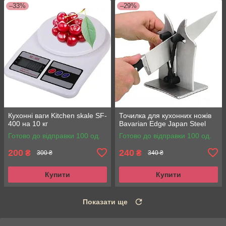
–33%
–29%
Кухонні ваги Kitchen skale SF-
Точилка для кухонних ножів
400 на 10 кг
Bavarian Edge Japan Steel
Готово до відправки 100 од.
Готово до відправки 100 од.
200
240
₴
₴
300 ₴
340 ₴
Купити
Купити
Показати ще