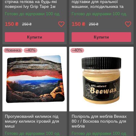
стрічка гелієва на будь-які
підставки для пральної
поверхні Ivy Grip Tape 1м
машини, холодильника та
меблів MULTI-FUNCTION
Готово до відправки 100 од.
Готово до відправки 100 од.
HEIGHTEN
150
150
₴
₴
250 ₴
250 ₴
Купити
Купити
Новинка
–40%
–40%
Прогумований килимок під
Поліроль для меблів Bewax
мишку килимок ігровий для
80 г / Воскова поліроль для
миші
меблів
Готово до відправки 100 од.
Готово до відправки 100 од.