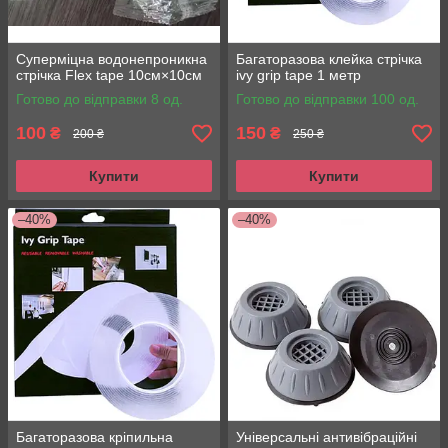
Суперміцна водонепроникна
Багаторазова клейка стрічка
стрічка Flex tape 10см×10см
ivy grip tape 1 метр
Готово до відправки 8 од.
Готово до відправки 100 од.
100
150
₴
₴
200 ₴
250 ₴
Купити
Купити
–40%
–40%
Багаторазова кріпильна
Універсальні антивібраційні