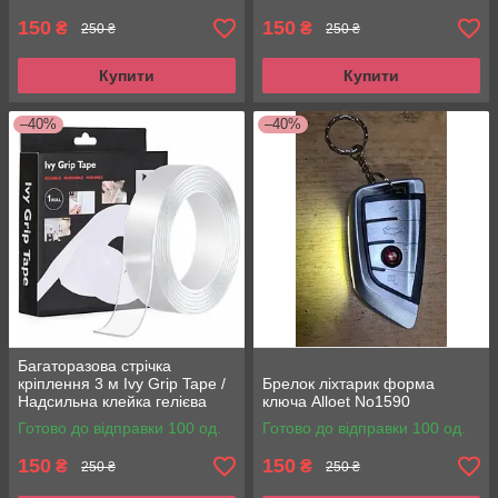
150
150
₴
₴
250 ₴
250 ₴
Купити
Купити
–40%
–40%
Багаторазова стрічка
кріплення 3 м Ivy Grip Tape /
Брелок ліхтарик форма
Надсильна клейка гелієва
ключа Alloet No1590
стрічка
Готово до відправки 100 од.
Готово до відправки 100 од.
150
150
₴
₴
250 ₴
250 ₴