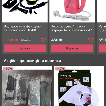
Відпарювач із функцією
Техніка ручної праска
Ручн
пароочисника DF-001
Аврора A7 750w Avrora A7
одяг
1 020
450
550
₴
₴
1 120 ₴
Купити
Купити
Акційні пропозиції та новинки
–50%
–40%