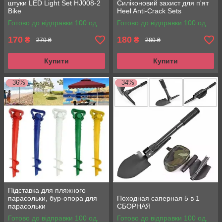
штуки LED Light Set HJ008-2
Силіконовий захист для п'ят
Bike
Heel Anti-Crack Sets
Готово до відправки 100 од.
Готово до відправки 100 од.
170
180
₴
₴
270 ₴
280 ₴
Купити
Купити
–36%
–34%
Підставка для пляжного
парасольки, бур-опора для
Походная саперная 5 в 1
парасольки
СБОРНАЯ
Готово до відправки 100 од.
Готово до відправки 100 од.