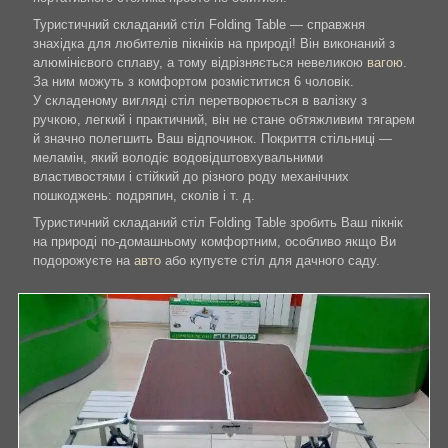
Туристичний складаний стіл Folding Table — справжня
знахідка для любителів пікніків на природі! Він виконаний з
алюмінієвого сплаву, а тому відрізняється невеликою
вагою
.
За ним можуть з комфортом розміститися 6 чоловік.
У складеному вигляді стіл перетворюється в валізку з
ручкою, легкий і практичний, він не стане обтяжливим тягарем
й значно полегшить Ваш відпочинок. Покриття стільниці —
меламін, який володіє водовідштовхувальними
властивостями і стійкий до різного роду механічних
пошкоджень: подряпин, сколів і т. д.
Туристичний складаний стіл Folding Table зробить Ваш пікнік
на природі по-домашньому комфортним, особливо якщо Ви
подорожуєте на
авто
або купуєте стіл для дачного саду.