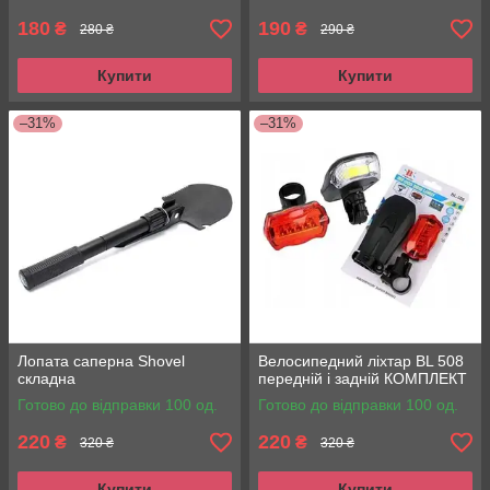
180
190
₴
₴
280 ₴
290 ₴
Купити
Купити
–31%
–31%
Лопата саперна Shovel
Велосипедний ліхтар BL 508
складна
передній і задній КОМПЛЕКТ
Готово до відправки 100 од.
Готово до відправки 100 од.
220
220
₴
₴
320 ₴
320 ₴
Купити
Купити