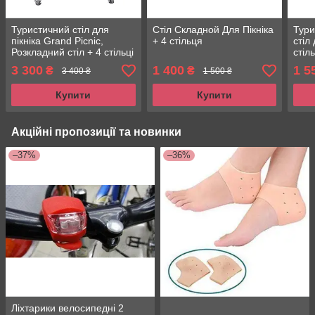
Туристичний стіл для
Стіл Складной Для Пікніка
Тури
пікніка Grand Picnic,
+ 4 стільця
стіл 
Розкладний стіл + 4 стільці
стіл
зі спинками В ЧОХЛЕ
3 300
1 400
1 5
₴
₴
3 400 ₴
1 500 ₴
Купити
Купити
Акційні пропозиції та новинки
–37%
–36%
Ліхтарики велосипедні 2