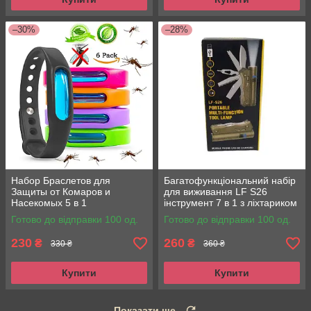
–30%
–28%
Набор Браслетов для
Багатофункціональний набір
Защиты от Комаров и
для виживання LF S26
Насекомых 5 в 1
інструмент 7 в 1 з ліхтариком
Готово до відправки 100 од.
Готово до відправки 100 од.
230
260
₴
₴
330 ₴
360 ₴
Купити
Купити
Показати ще