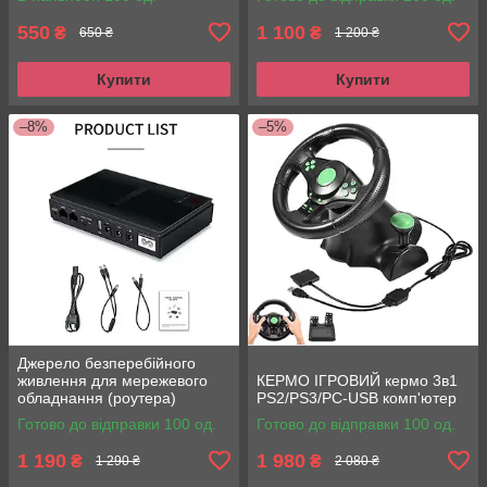
550
1 100
₴
₴
650 ₴
1 200 ₴
Купити
Купити
–8%
–5%
Джерело безперебійного
живлення для мережевого
КЕРМО ІГРОВИЙ кермо 3в1
обладнання (роутера)
PS2/PS3/PC-USB комп'ютер
DC1018P
Готово до відправки 100 од.
Готово до відправки 100 од.
1 190
1 980
₴
₴
1 290 ₴
2 080 ₴