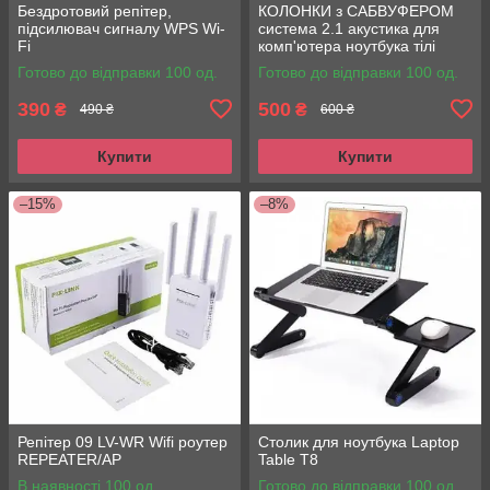
Бездротовий репітер,
КОЛОНКИ з САБВУФЕРОМ
підсилювач сигналу WPS Wi-
система 2.1 акустика для
Fi
комп'ютера ноутбука тілі
Готово до відправки 100 од.
Готово до відправки 100 од.
390
500
₴
₴
490 ₴
600 ₴
Купити
Купити
–15%
–8%
Репітер 09 LV-WR Wifi роутер
Столик для ноутбука Laptop
REPEATER/AP
Table T8
В наявності 100 од.
Готово до відправки 100 од.