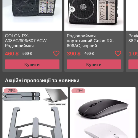
GOLON RX-
Радіоприймач
Рад
A08AC/606/607 ACW
портативний Golon RX-
382 
Радіоприймач
606AC, чорний
всехвильовий Голон
460
390
1 0
₴
₴
560 ₴
490 ₴
Купити
Купити
Акційні пропозиції та новинки
–29%
–29%