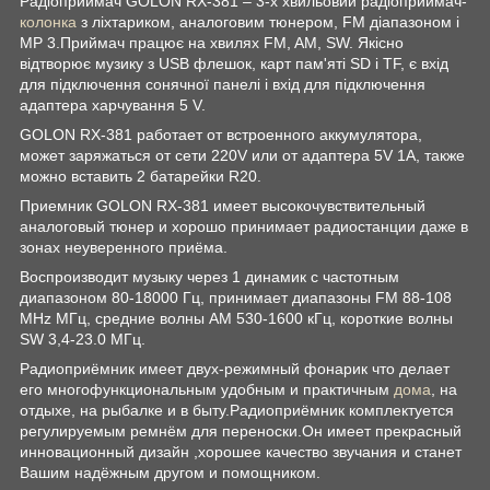
Радіоприймач GOLON RX-381 – 3-х хвильовий радіоприймач-
колонка
з ліхтариком, аналоговим тюнером, FM діапазоном і
MP 3.Приймач працює на хвилях FM, AM, SW. Якісно
відтворює музику з USB флешок, карт пам'яті SD і TF, є вхід
для підключення сонячної панелі і вхід для підключення
адаптера харчування 5 V.
GOLON RX-381 работает от встроенного аккумулятора,
может заряжаться от сети 220V или от адаптера 5V 1A, также
можно вставить 2 батарейки R20.
Приемник GOLON RX-381 имеет высокочувствительный
аналоговый тюнер и хорошо принимает радиостанции даже в
зонах неуверенного приёма.
Воспроизводит музыку через 1 динамик с частотным
диапазоном 80-18000 Гц, принимает диапазоны FM 88-108
MHz МГц, средние волны AM 530-1600 кГц, короткие волны
SW 3,4-23.0 МГц.
Радиоприёмник имеет двух-режимный фонарик что делает
его многофункциональным удобным и практичным
дома
, на
отдыхе, на рыбалке и в быту.Радиоприёмник комплектуется
регулируемым ремнём для переноски.Он имеет прекрасный
инновационный дизайн ,хорошее качество звучания и станет
Вашим надёжным другом и помощником.