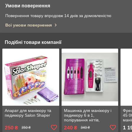
Умови повернення
Повернення товару впродовж 14 днів за домовленістю
Всі умови повернення
Подібні товари компанії
Апарат для манікюру та
Машинка для манікюру і
Фрез
педикюру Salon Shaper
педикюру 6 в 1,
45 0
полірування нігтів,
мані
фрезер, фрезерний
педа
250
240
1 1
₴
₴
350 ₴
340 ₴
апарат VARIABLE SPEED
нас