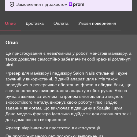
Замовлення під захистом
Опис
Доставка
Оплата
Умови повернення
Опис
Це пристосування є невід'ємним у роботі майстрів манікюру, а
також дозволяє самостійно забезпечити собі красиві доглянуті
нігті.
Фрезер для манікюру і педикюру Salon Nails стильний і дуже
зручний у використанні. В даній апараті для нігтів також
передбачено реверсивне обертання фрези в обидва боки, що
значно полегшує використання апарату в обох руках. Якісна
ручка з швидко затискним патроном виготовлена з міцного
зносостійкого металу, виконує свою роботу чітко і згідно
заданим вимогам, що виключає підвищену вібрацію і шум.
Дана модель фрезера ідеально підійде як для салонного так і
для домашнього використання.
Фрезер відрізняється простотою в експлуатації.
Он прослужит много лет, поскольку выполнен из