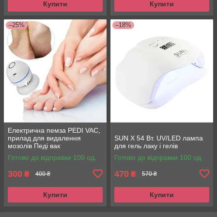
Купити
Купити
–25%
–18%
Електрична пемза PEDI VAC,
прилад для видалення
SUN X 54 Вт. UV/LED лампа
мозолів Педі вак
для гель лаку і гелів
Готово до відправки 100 од.
Готово до відправки 100 од.
300
470
₴
₴
400 ₴
570 ₴
Купити
Купити