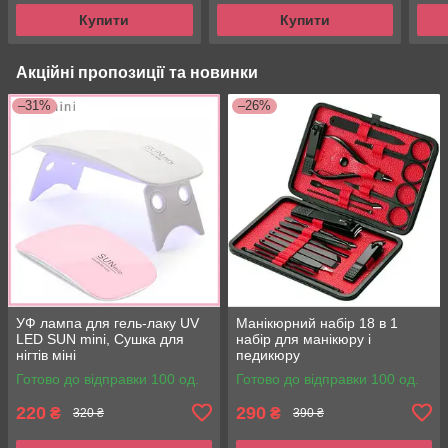
ROTARY
Купити
Купити
Акційні пропозиції та новинки
–31%
–26%
УФ лампа для гель-лаку UV
Манікюрний набір 18 в 1
LED SUN mini, Сушка для
набір для манікюру і
нігтів міні
педикюру
Готово до відправки 100 од.
Готово до відправки 100 од.
220
290
₴
₴
320 ₴
390 ₴