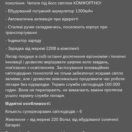
покоління. Читати під його світлом КОМФОРТНО!
- Вбудований потужний акумулятор 1300мАч
- Автоматична активація при відкритті
- Сталеві ручки складаючись, посилюють корпус при
транспортуванні
- Індикатор заряду
- Зарядка від мережі 220В в комплекті
Ліхтар поєднує в собі останні досягнення ергономіки і технічні
інновації і дозволяє вирішувати широке коло завдань,
пов'язаних з освітленням. Застосування інноваційних
світлодіодних технологій не тільки забезпечує яскраве світло
заливає, але і дозволяє максимально продовжити час роботи
ліхтаря без підзарядки. Термін служби світлодіодів 100.000
годин. Вони не перегорають, не вимагають заміни протягом
усього терміну служби ліхтаря.
Відмітні особливості:
Кількість суперяскравих світлодіодів – 6
Живлення – від мережі 220 Вольт, від вбудованої сонячної
батареї.