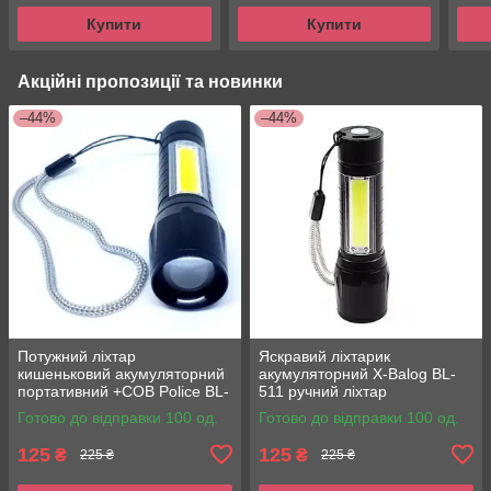
Купити
Купити
Акційні пропозиції та новинки
–44%
–44%
Потужний ліхтар
Яскравий ліхтарик
кишеньковий акумуляторний
акумуляторний X-Balog BL-
портативний +COB Police BL-
511 ручний ліхтар
511 на акумуляторі фонарик
Готово до відправки 100 од.
Готово до відправки 100 од.
125
125
₴
₴
225 ₴
225 ₴