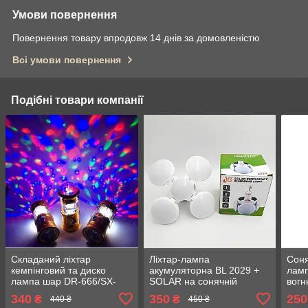
Умови повернення
Повернення товару впродовж 14 днів за домовленістю
Всі умови повернення
Подібні товари компанії
Складаний ліхтар
Ліхтар-лампа
Соня
кемпінговий та диско
акумуляторна BL 2029 +
ламп
лампа шар DR-666/SX-
SOLAR на сонячній
вогн
6899T Power bank, XF-
батареї з USB зарядкою
340
350
250
₴
₴
440 ₴
450 ₴
5800T 1W+6LED
та гачком