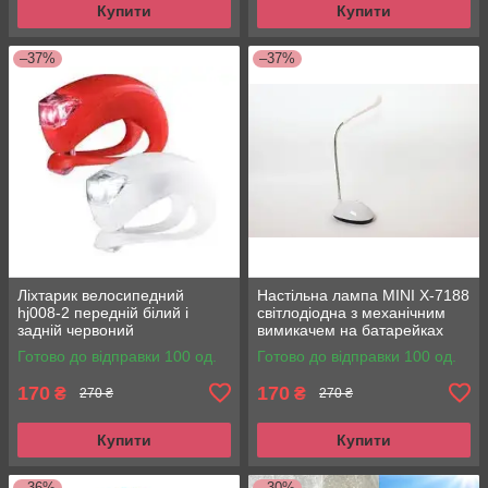
Купити
Купити
–37%
–37%
Ліхтарик велосипедний
Настільна лампа MINI X-7188
hj008-2 передній білий і
світлодіодна з механічним
задній червоний
вимикачем на батарейках
Готово до відправки 100 од.
Готово до відправки 100 од.
170
170
₴
₴
270 ₴
270 ₴
Купити
Купити
–36%
–30%