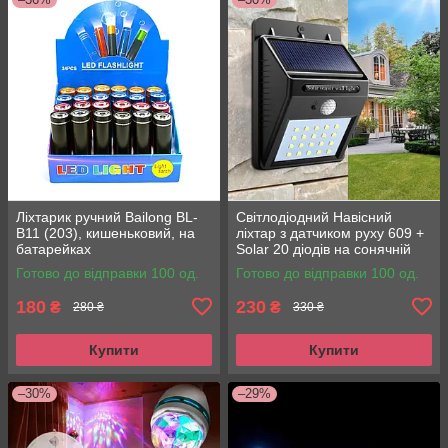
Ліхтарик ручний Bailong BL-
Світлодіодний Навісний
B11 (203), кишеньковий, на
ліхтар з датчиком руху 609 +
батарейках
Solar 20 діодів на сонячній
батареї
Готово до відправки 100 од.
Готово до відправки 100 од.
180
230
₴
₴
280 ₴
330 ₴
Купити
Купити
–30%
–29%