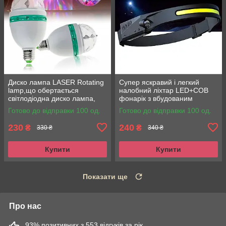
Диско лампа LASER Rotating
Супер яскравий і легкий
lamp,що обертається
налобний ліхтар LED+COB
світлодіодна диско лампа,
фонарік з вбудованим
диско куля для вечірок
акумулятором
Готово до відправки 100 од.
Готово до відправки 100 од.
230
240
₴
₴
330 ₴
340 ₴
Купити
Купити
Показати ще
Про нас
93% позитивних з 553 відгуків за рік