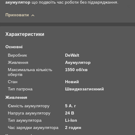
акумулятор
що подвоїть час роботи без підзаряджання.
Приховати
Характеристики
Основні
Виробник
DeWalt
Живлення
Акумулятор
Максимальна кількість
1550 об/хв
обертів
Стан
Новий
Тип патрона
Швидкозатискний
Живлення
Ємність акумулятору
5 А. г
Напруга акумулятору
24 В
Тип акумулятора
Li-Ion
Час зарядки акумулятора
2 годин