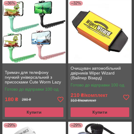
–36%
–32%
Очищувач автомобільний
Тримач для телефону
двірників Wiper Wizard
гнучкий універсальний з
(Вайпер Візард)
присосками Cute Worm Lazy
Готово до відправки 100 од.
Holder
Готово до відправки 100 од.
210
₴/комплект
180
₴
280 ₴
310 ₴/комплект
Купити
Купити
–29%
–29%