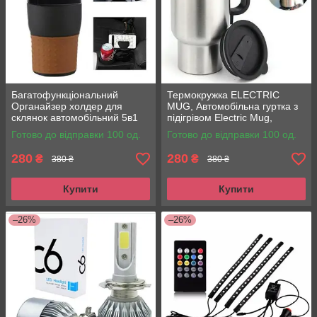
Багатофункціональний
Термокружка ELECTRIC
Органайзер холдер для
MUG, Автомобільна гуртка з
склянок автомобільний 5в1
підігрівом Electric Mug,
Car holder 5in1
Кружка з підігрівом
Готово до відправки 100 од.
Готово до відправки 100 од.
280
280
₴
₴
380 ₴
380 ₴
Купити
Купити
–26%
–26%