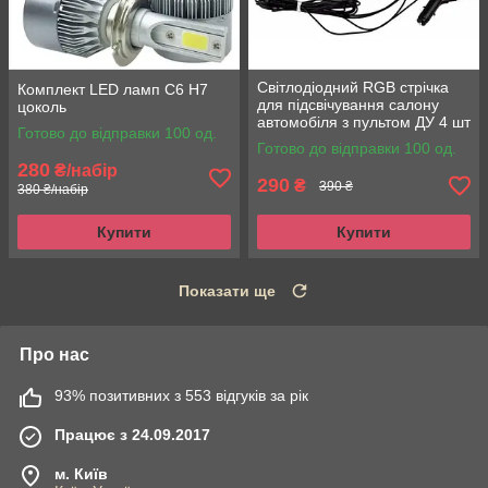
Світлодіодний RGB стрічка
Комплект LED ламп C6 H7
для підсвічування салону
цоколь
автомобіля з пультом ДУ 4 шт
Готово до відправки 100 од.
Готово до відправки 100 од.
280
₴/набір
290
₴
390 ₴
380 ₴/набір
Купити
Купити
Показати ще
Про нас
93% позитивних з 553 відгуків за рік
Працює з 24.09.2017
м. Київ