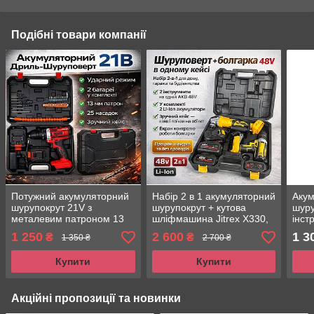
Подібні товари компанії
Потужний акумуляторний
Набір 2 в 1 акумуляторний
Аку
шурупокрут 21V з
шурупокрут + кутова
шуру
металевим патроном 13
шліфмашина Jitrex X330,
інст
мм (2 акумулятори)
48V, з дисплеєм, 2
акум
1 250
2 600
1 3
₴
₴
1 350 ₴
2 700 ₴
акумулятори та кейс
заря
Купити
Купити
Акційні пропозиції та новинки