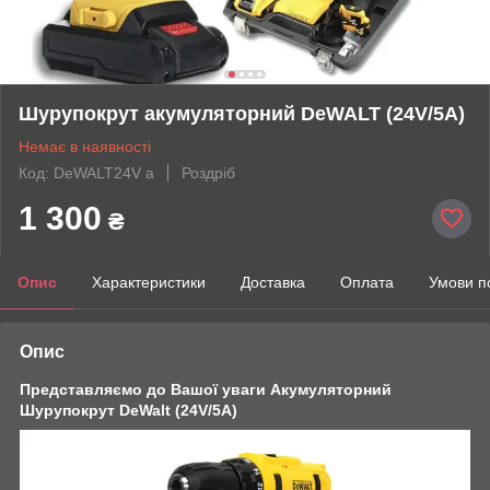
Шурупокрут акумуляторний DeWALT (24V/5A)
Немає в наявності
Код: DeWALT24V a
Роздріб
1 300
₴
Опис
Характеристики
Доставка
Оплата
Умови п
Опис
Представляємо до Вашої уваги Акумуляторний
Шурупокрут DeWalt (24V/5A)