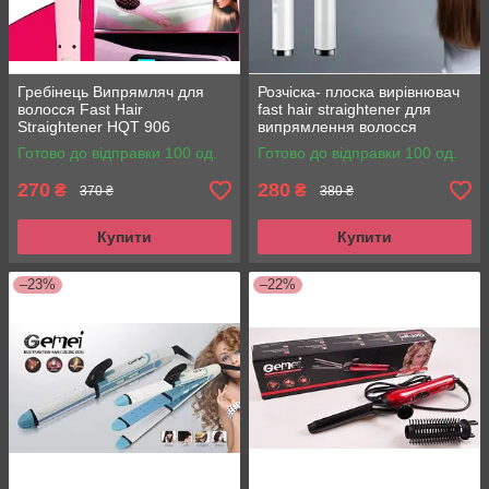
Гребінець Випрямляч для
Розчіска- плоска вирівнювач
волосся Fast Hair
fast hair straightener для
Straightener HQT 906
випрямлення волосся
Готово до відправки 100 од.
Готово до відправки 100 од.
270
280
₴
₴
370 ₴
380 ₴
Купити
Купити
–23%
–22%