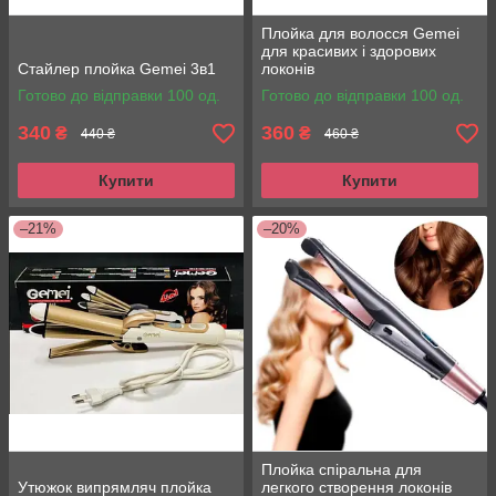
Плойка для волосся Gemei
для красивих і здорових
Стайлер плойка Gemei 3в1
локонів
Готово до відправки 100 од.
Готово до відправки 100 од.
340
360
₴
₴
440 ₴
460 ₴
Купити
Купити
–21%
–20%
Плойка спіральна для
Утюжок випрямляч плойка
легкого створення локонів