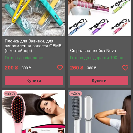
Плойка для Завивки, для
випрямлення волосся GEMEI
(в контейнері)
Спіральна плойка Nova
Готово до відправки
Готово до відправки 100 од.
200
260
₴
₴
300 ₴
360 ₴
Купити
Купити
–27%
–26%