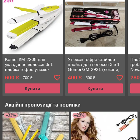
Kemei КМ-2208 для
Утюжок гофре стайлер
Плой
укладання волосся 3в1
плойка для волосся 3 в 1
греб
плойка гофре утюжок
Gemei GM-2921 (локони,
Nov
випрямляч, гофре)
600
400
280
₴
₴
700 ₴
500 ₴
Купити
Купити
Акційні пропозиції та новинки
–33%
–28%