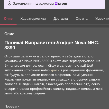
Замовлення під захистом
Опис
Характеристики
Доставка
Оплата
Умови п
Опис
Плойка/ Виправитель/гофре Nova NHC-
8890
Отримати зачіску як в салоні прямо у себе вдома стало
можливим з Nova NHC 8890 з системою терморегулювання.
Випрямювач для волосся і біґду в одному приладі! Цей
витончений і стильний набір
краси
з розширеними функціями,
які будуть випрямляти волосся з ефектом ламінування.
Керамічне покриття платівок не зашкодить структурі вашого
волосся. Швидкий нагрів, з насадкою професійні біґді легко
створити ефект професійного салону, надавши волосам легкі
хвилі або красиву спіраль.
Переваги: