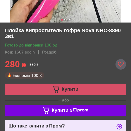
Плойка випроститель гофре Nova NHC-8890
3в1
Готово до відправки 100 од.
Код: 1667 soc n
Роздріб
280
₴
380 ₴
Економія
100 ₴
Купити
або
Купити з
Що таке купити з Пром?