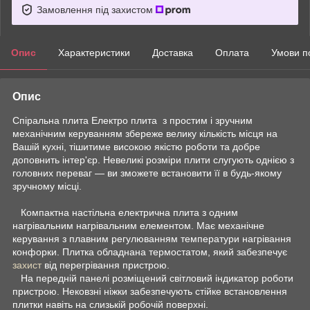
Замовлення під захистом
Опис
Характеристики
Доставка
Оплата
Умови п
Опис
Спіральна плита Електро плита з простим і зручним
механічним керуванням збереже велику кількість місця на
Вашій кухні, тішитиме високою якістю роботи та добре
доповнить інтер'єр. Невеликі розміри плити слугують однією з
головних переваг — ви зможете встановити її в будь-якому
зручному місці.
Компактна настільна електрична плита з одним
нагрівальним нагрівальним елементом. Має механічне
керування з плавним регулюванням температури нагрівання
конфорки. Плитка обладнана термостатом, який забезпечує
захист
від перегрівання пристрою.
На передній панелі розміщений світловий індикатор роботи
пристрою. Нековзні ніжки забезпечують стійке встановлення
плитки навіть на слизькій робочій поверхні.