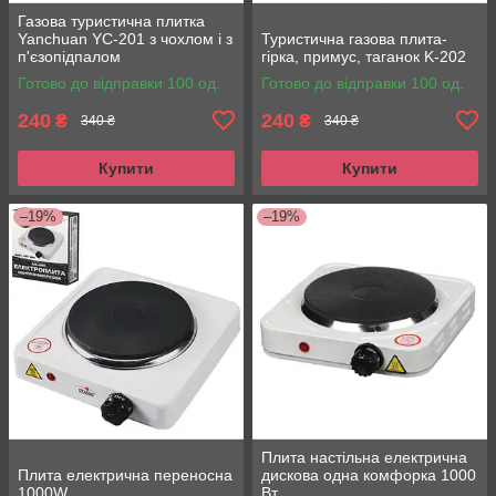
Газова туристична плитка
Yanchuan YC-201 з чохлом і з
Туристична газова плита-
п'єзопідпалом
гірка, примус, таганок K-202
Готово до відправки 100 од.
Готово до відправки 100 од.
240
240
₴
₴
340 ₴
340 ₴
Купити
Купити
–19%
–19%
Плита настільна електрична
Плита електрична переносна
дискова одна комфорка 1000
1000W
Вт