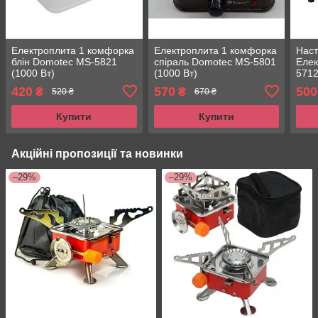
Електроплита 1 комфорка
Електроплита 1 комфорка
Наст
блін Domotec MS-5821
спіраль Domotec MS-5801
Елек
(1000 Вт)
(1000 Вт)
5712
420
570
500
₴
₴
520 ₴
670 ₴
Купити
Купити
Акційні пропозиції та новинки
–29%
–29%