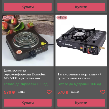
Купити
Купити
–15%
–15%
Електроплита
одноконфоркова Domotec
Таганок-плита портативний
MS 5801 відкритий тен
туристичний газовий
Готово до відправки 100 од.
Готово до відправки 100 од.
570
570
₴
₴
670 ₴
670 ₴
Купити
Купити