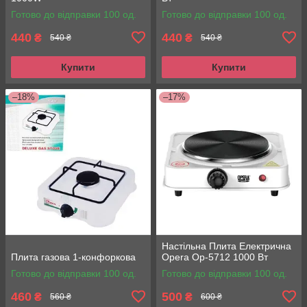
Готово до відправки 100 од.
Готово до відправки 100 од.
440
440
₴
₴
540 ₴
540 ₴
Купити
Купити
–18%
–17%
Настільна Плита Електрична
Плита газова 1-конфоркова
Opera Op-5712 1000 Вт
Готово до відправки 100 од.
Готово до відправки 100 од.
460
500
₴
₴
560 ₴
600 ₴