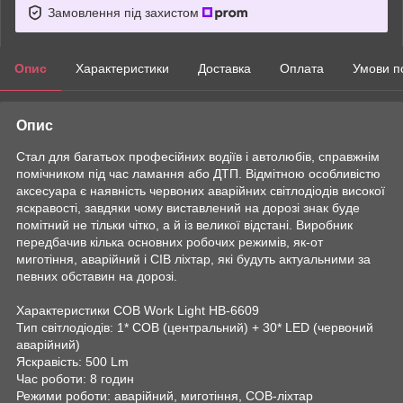
Замовлення під захистом
Опис
Характеристики
Доставка
Оплата
Умови п
Опис
Стал для багатьох професійних водіїв і автолюбів, справжнім
помічником під час ламання або ДТП. Відмітною особливістю
аксесуара є наявність червоних аварійних світлодіодів високої
яскравості, завдяки чому виставлений на дорозі знак буде
помітний не тільки чітко, а й із великої відстані. Виробник
передбачив кілька основних робочих режимів, як-от
миготіння, аварійний і СІВ ліхтар, які будуть актуальними за
певних обставин на дорозі.
Характеристики COB Work Light HB-6609
Тип світлодіодів: 1* COB (центральний) + 30* LED (червоний
аварійний)
Яскравість: 500 Lm
Час роботи: 8 годин
Режими роботи: аварійний, миготіння, COB-ліхтар