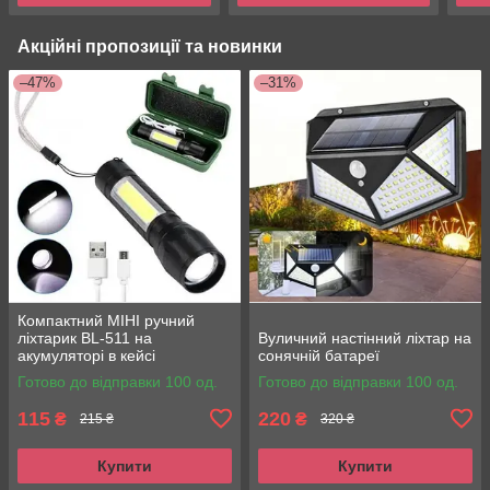
Акційні пропозиції та новинки
–47%
–31%
Компактний МІНІ ручний
ліхтарик BL-511 на
Вуличний настінний ліхтар на
акумуляторі в кейсі
сонячній батареї
Готово до відправки 100 од.
Готово до відправки 100 од.
115
220
₴
₴
215 ₴
320 ₴
Купити
Купити