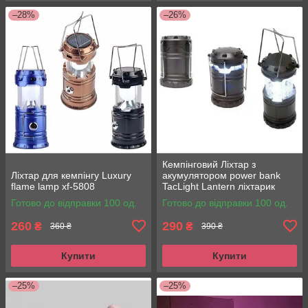
–28%
–26%
Кемпінговий Ліхтар з
Ліхтар для кемпінгу Luxury
акумулятором power bank
flame lamp xf-5808
TacLight Lantern ліхтарик
Готово до відправки 100 од.
Готово до відправки 100 од.
260
290
₴
₴
360 ₴
390 ₴
Купити
Купити
–25%
–25%