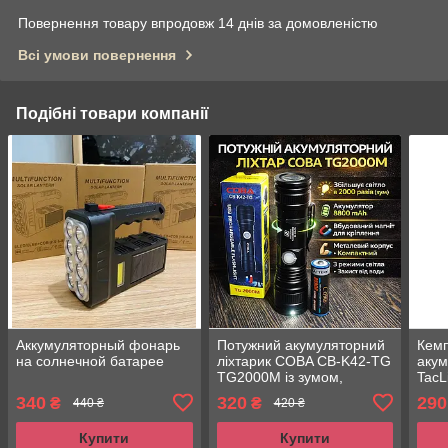
Повернення товару впродовж 14 днів за домовленістю
Всі умови повернення
Подібні товари компанії
Аккумуляторный фонарь
Потужний акумуляторний
Кемп
на солнечной батарее
ліхтарик COBA CB-K42-TG
акум
TG2000M із зумом,
TacL
магнітом і акумулятором
340
320
290
₴
₴
440 ₴
420 ₴
8800 mAh
Купити
Купити