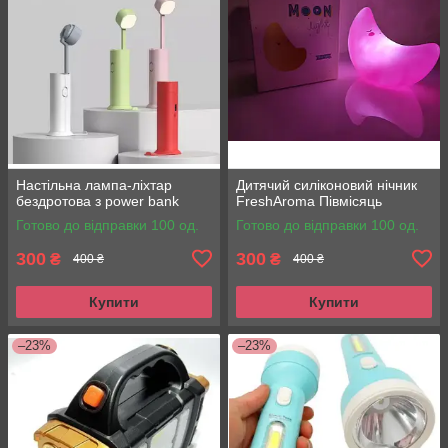
Настільна лампа-ліхтар
Дитячий силіконовий нічник
бездротова з power bank
FreshAroma Півмісяць
Готово до відправки 100 од.
Готово до відправки 100 од.
300
300
₴
₴
400 ₴
400 ₴
Купити
Купити
–23%
–23%