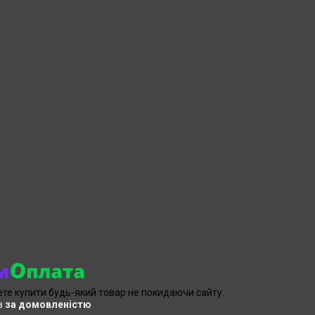
ете купити будь-який товар не покидаючи сайту.
в
за домовленістю