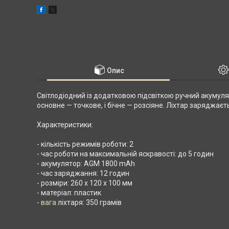
Опис
Світлодіодний із додатковою підсвіткою ручний акумулят
основне — точкове, і бічне — розсіяне. Ліхтар заряджає
Характеристики:
- кількість режимів роботи: 2
- час роботи на максимальній яскравості: до 5 годин
- акумулятор: AGM 1800 mAh
- час заряджання: 12 годин
- розміри: 260 х 120 х 100 мм
- матеріал: пластик
-
вага
ліхтаря: 350 грамів