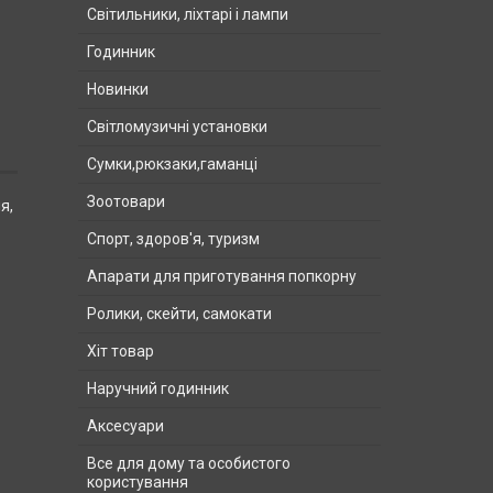
Світильники, ліхтарі і лампи
Годинник
Новинки
Світломузичні установки
Сумки,рюкзаки,гаманці
Зоотовари
я,
Спорт, здоров'я, туризм
Апарати для приготування попкорну
Ролики, скейти, самокати
Хіт товар
Наручний годинник
Аксесуари
Все для дому та особистого
користування