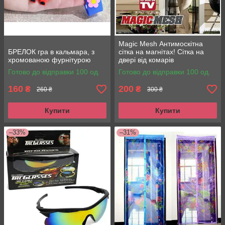
Magic Mesh Антимоскітна
БРЕЛОК гра в кальмара, з
сітка на магнітах! Сітка на
хромованою фурнітурою
двері від комарів
Готово до відправки 100 од.
Готово до відправки 100 од.
160
200
₴
₴
260 ₴
300 ₴
Купити
Купити
–33%
–31%