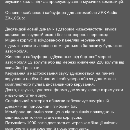
звукових хвиль під час прослуховування музичних композицій.
Основні особливості сабвуфера для автомобіля ZPX Audio
ZX-10Sub:
Десятидюймовий динамік відтворює низькочастотні звукові
коливання в чудовій якості без спотворень і перешкод.
Міцний корпус із вбудованою панеллю керування та
підсилювачем із легкістю поміщається в багажнику будь-якого
автомобіля.
Живлення сабвуфера відбувається від бортової мережі
автомобіля 12 вольтів або від мережі живлення 220 вольтів від
звичайної розетки.
Керування й настроювання звуку здійснюється на панелі
керування на бічній частині сабвуфера або за допомогою
комплектного пульта дистанційного керування.
Довга, округла, тунелева форма дає змогу краще отримувати
низькочастотний звук.
Спеціальний матеріал обшивки забезпечує внутрішній
динамічний природний і глибокий бас.
Мембрана динаміка захищена від зовнішніх пошкоджень
міцним, але тонким сталевим корпусом.
Потужність 1000 ватів досягається через комбінації якісних
компонентів відтворення й посилення звуку.