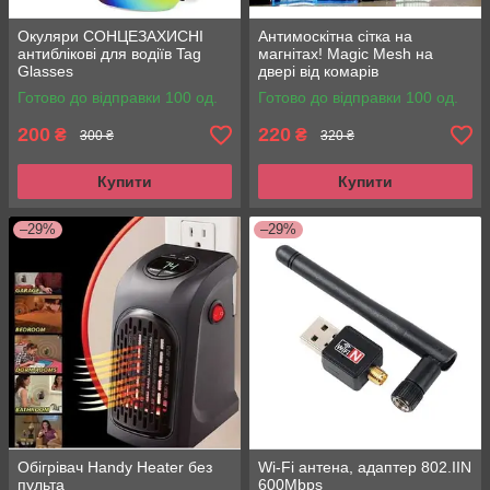
Окуляри СОНЦЕЗАХИСНІ
Антимоскітна сітка на
антиблікові для водіїв Tag
магнітах! Magic Mesh на
Glasses
двері від комарів
Готово до відправки 100 од.
Готово до відправки 100 од.
200
220
₴
₴
300 ₴
320 ₴
Купити
Купити
–29%
–29%
Обігрівач Handy Heater без
Wi-Fi антена, адаптер 802.IIN
пульта
600Mbps