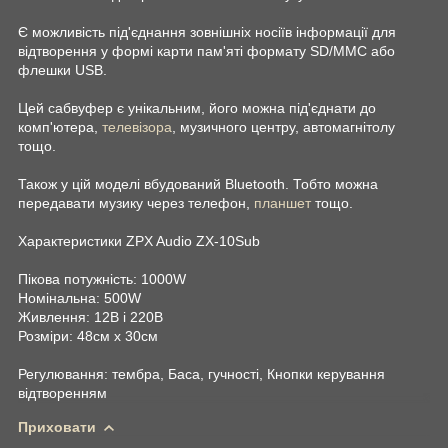
Є можливість під'єднання зовнішніх носіїв інформації для
відтворення у формі карти пам'яті формату SD/MMC або
флешки USB.
Цей сабвуфер є унікальним, його можна під'єднати до
комп'ютера,
телевізора
, музичного центру, автомагнітолу
тощо.
Також у цій моделі вбудований Bluetooth. Тобто можна
передавати музику через телефон,
планшет
тощо.
Характеристики ZPX Audio ZX-10Sub
Пікова потужність: 1000W
Номінальна: 500W
Живлення: 12В і 220В
Розміри: 48см х 30см
Регулювання: тембра, Баса, гучності, Кнопки керування
відтворенням
Приховати