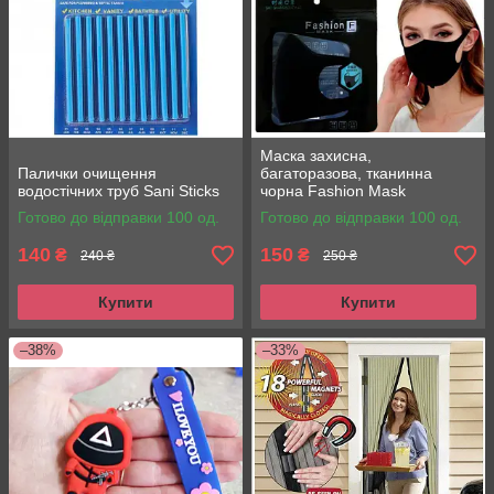
Маска захисна,
Палички очищення
багаторазова, тканинна
водостічних труб Sani Sticks
чорна Fashion Mask
Готово до відправки 100 од.
Готово до відправки 100 од.
140
150
₴
₴
240 ₴
250 ₴
Купити
Купити
–38%
–33%