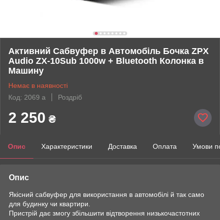
Активний Сабвуфер в Автомобіль Бочка ZPX
Audio ZX-10Sub 1000w + Bluetooth Колонка в
Машину
Немає в наявності
Код: 2069 а
Роздріб
2 250
₴
Опис
Характеристики
Доставка
Оплата
Умови п
Опис
Якісний сабвуфер для використання в автомобілі й так само
для будинку чи квартири.
Пристрій дає змогу збільшити відтворення низькочастотних