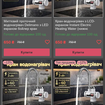
Миттєвий проточний
Кран-водонагрівач з LCD-
водонагрівач Delimano з LED
екраном Instant Electric
екраном бойлер кран
Heating Water (нижнє
змішувач
під'єднання) FT-003
Готово до відправки 100 од.
Готово до відправки 100 од.
650
650
₴
₴
750 ₴
750 ₴
Купити
Купити
–13%
Топ продажів
–12%