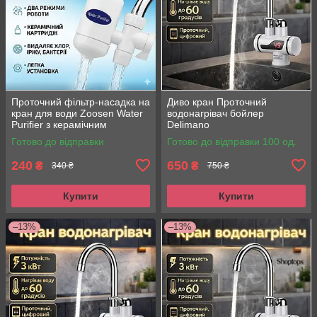
Проточний фільтр-насадка на
Диво кран Проточний
кран для води Zoosen Water
водонагрівач бойлер
Purifier з керамічним
Delimano
картриджем
Готово до відправки
Готово до відправки 100 од.
240
650
₴
₴
340 ₴
750 ₴
Купити
Купити
–13%
–13%