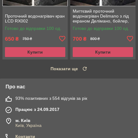
Миттєвий проточний
Проточний водонагрівач кран
водонагрівач Delimano з лід
LCD RX002
екраном Делімано, бойлер,
кран змішувач з led екраном
Готово до відправки 100 од.
Готово до відправки 100 од.
650
700
₴
₴
750 ₴
800 ₴
Купити
Купити
Показати ще
Про нас
93% позитивних з 554 відгуків за рік
Працює з 24.09.2017
м. Київ
Київ, Україна
Контакти