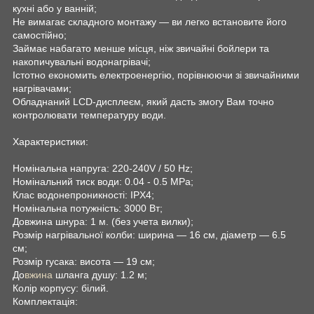
кухні або у ванній;
Не вимагає складного монтажу — ви легко встановите його
самостійно;
Займає набагато менше місця, ніж звичайні бойлери та
накопичувальні водонагрівачі;
Істотно економить електроенергію, порівнюючи зі звичайними
нагрівачами;
Обладнаний LCD-дисплеєм, який дасть змогу Вам точно
контролювати температуру води.
Характеристики:
Номінальна напруга: 220-240V / 50 Hz;
Номінальний тиск води: 0.04 - 0.5 MPa;
Клас водонепроникності: IPX4;
Номінальна потужність: 3000 Вт;
Довжина шнура: 1 м. (без учета вилки);
Розмір нагрівальної колби: ширина — 16 см, діаметр — 6.5
см;
Розмір гусака: висота — 19 см;
До
вжина
шланга душу: 1.2 м;
Колір корпусу: білий.
Комплектація: