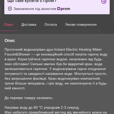
Що таке купити з Пром?
Замовлення під захистом
Опис
Доставка
Оплата
Умови повернення
Опис
Проточний водонагрівач-душ Instant Electric Heating Water
Faucet&Shower — це інноваційний спосіб нагріти гарячу воду
в крані. Користуйтеся гарячою водою, незалежно від будь-
яких обставин! Скільки хвилин був би відкритий кран, вода
залишатиметься гарячою. У водонагрівача гарне поєднання
потужності та швидкості нагрівання води. Монтується просто,
без запрошення фахівця. Кран-водонагрівач компактний,
трохи більше змішувача, і гріє воду, не накопичуючи її в будь-
якій ємності.
До переваг товару належать:
Нагріває воду до 60 °C упродовж 2-3 секунд;
Має набагато привабливіший вигляд від звичайного крана на