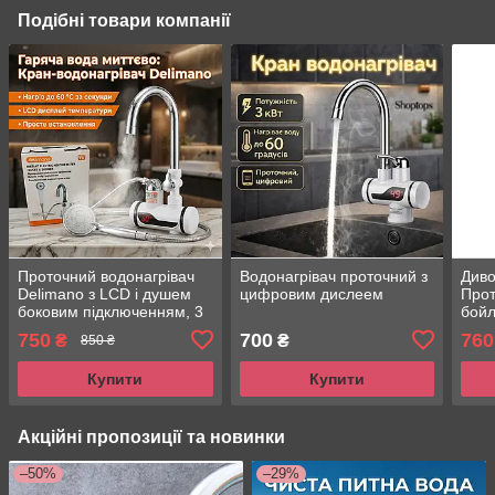
Подібні товари компанії
Проточний водонагрівач
Водонагрівач проточний з
Див
Delimano з LCD і душем
цифровим дислеем
Прот
боковим підключенням, 3
бой
кВт/Кран водонагрівач
750
700
760
₴
₴
850 ₴
Купити
Купити
Акційні пропозиції та новинки
–50%
–29%