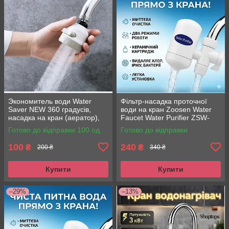
Экономитель води Water
Фільтр-насадка проточної
Saver NEW 360 градусів,
води на кран Zoosen Water
насадка на кран (аератор),
Faucet Water Purifier ZSW-
водозберігаючих насадка
010A/0108
Готово до відправки 100 од.
Готово до відправки
100
240
₴
₴
200 ₴
340 ₴
Купити
Купити
–29%
–13%