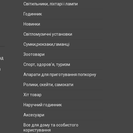
Світильники, ліхтарі і лампи
Годинник
Новинки
Світломузичні установки
Сумки,рюкзаки,гаманці
Зоотовари
ад
Спорт, здоров'я, туризм
и
Апарати для приготування попкорну
Ролики, скейти, самокати
Хіт товар
Наручний годинник
Аксесуари
Все для дому та особистого
користування