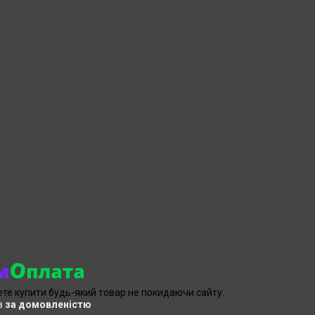
ете купити будь-який товар не покидаючи сайту.
в
за домовленістю