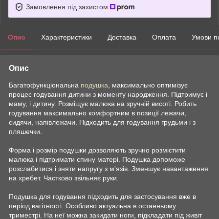
Замовлення під захистом
Опис
Характеристики
Доставка
Оплата
Умови п
Опис
Багатофункціональна
подушка
, максимально оптимізує
процес годування дитини з моменту народження. Підтримує і
маму, і дитину. Розміщує малюка на зручній висоті. Робить
годування максимально комфортним в позиції лежачи,
сидячи, напівлежачи. Підходить для годування грудьми і з
пляшечки.
Форма і розмір подушки дозволяють зручно розмістити
малюка і підтримати спину матері. Подушка допоможе
розслабитися і зняти напругу з м'язів. Зменшує навантаження
на хребет. Частково звільняє руки.
Подушка для годування підходить для застосування вже в
період вагітності. Особливо актуальна в останньому
триместрі. На неї можна закидати ноги, підкладати під живіт