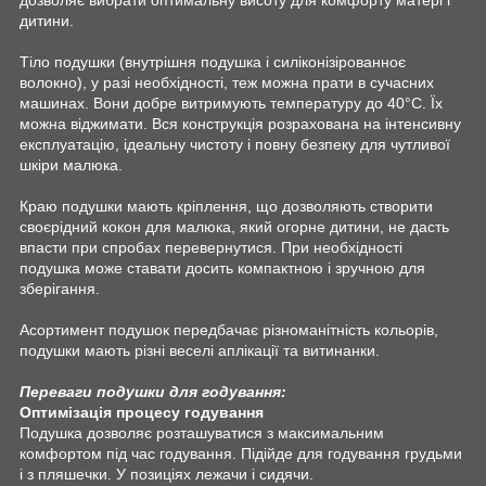
дитини.
Тіло подушки (внутрішня подушка і силіконізірованноє
волокно), у разі необхідності, теж можна прати в сучасних
машинах. Вони добре витримують температуру до 40°C. Їх
можна віджимати. Вся конструкція розрахована на інтенсивну
експлуатацію, ідеальну чистоту і повну безпеку для чутливої
шкіри малюка.
Краю подушки мають кріплення, що дозволяють створити
своєрідний кокон для малюка, який огорне дитини, не дасть
впасти при спробах перевернутися. При необхідності
подушка може ставати досить компактною і зручною для
зберігання.
Асортимент подушок передбачає різноманітність кольорів,
подушки мають різні веселі аплікації та витинанки.
Переваги подушки для годування:
Оптимізація процесу годування
Подушка дозволяє розташуватися з максимальним
комфортом під час годування. Підійде для годування грудьми
і з пляшечки. У позиціях лежачи і сидячи.