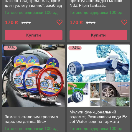
плісені 120г, крем-гель, крем
приготуванняладів і млинів
для туалету і ванної, засіб від
NBZ Flipin fantastic
плісені
Готово до відправки 100 од.
Готово до відправки 100 од.
170
170
₴
₴
270 ₴
270 ₴
Купити
Купити
–36%
–34%
Мульти функціональний
Замок зі сталевим тросом з
водомет, Розпилювач води Ez
паролем длінна 65см
Jet Water водяна гармата
Готово до відправки 100 од.
Готово до відправки 100 од.