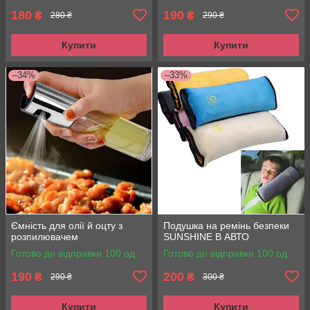
180
190
₴
₴
280 ₴
290 ₴
Купити
Купити
–34%
–33%
Ємність для олії й оцту з
Подушка на ремінь безпеки
розпилювачем
SUNSHINE В АВТО
Готово до відправки 100 од.
Готово до відправки 100 од.
190
200
₴
₴
290 ₴
300 ₴
Купити
Купити