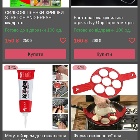
СИЛІКОВІ ПЛЕНКИ-КРИШКИ
STRETCH AND FRESH
Багаторазова кріпильна
квадратні
стрічка Ivy Grip Tape 5 метрів
Готово до відправки 100 од.
Готово до відправки 100 од.
150
160
₴
₴
250 ₴
260 ₴
Купити
Купити
–37%
–37%
Могутній крем для видалення
Форма силіконової для