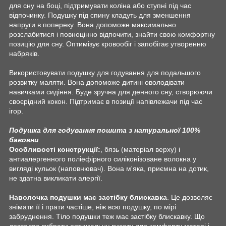
для сну на боці, підтримувати коліна або ступні під час
відпочинку. Подушку під спину кладуть для зменшення
напруги в попереку. Вона допоможе максимально
розслабитися і повноцінно відпочити, знайти свою комфортну
позицію для сну. Оптимізує кровообіг і запобігає утворенню
набряків.
Використовувати подушку для годування для подальшого
розвитку маляти. Вона допоможе дитині оволодівати
навичками сидіння. Буде зручна для денного сну, створюючи
своєрідний кокон. Підтримає в позиції напівлежачи під час
ігор.
Подушка для годування пошита з натуральної 100%
бавовни
Особливості конструкції:
, бязь (матеріал верху) і
антиалергенного поліефірного силіконізоване волокна у
вигляді кульок (наповнювач). Вона м'яка, приємна на дотик,
не здатна викликати алергії.
Наволочка подушки має застібку блискавка
. Це дозволяє
знімати її і прати частіше, ніж всю подушку, по мірі
забруднення. Тіло подушки теж має застібку блискавку. Що
дозволяє вибрати оптимальну висоту для комфорту матері і