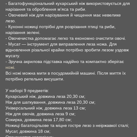
- Багатофункціональний кухарський ніж використовується для
нарізання та оброблення м'яса та риби.
- Овочевий ніж для нарізування й чищення має невелике
лезо.
- Кухонні ножиці потрібні для розрізання птиці та риби,
нарізання зелені.
- Овочечистка допомагає легко та економно очистити овочі.
- Мусат — інструмент для виправлення леза ножа. Для
відновлення різальної крайки потрібно зробити лезом уздовж
мусату.
- Зручна акрилова підставка надійно та компактно зберігає
ножі
.
Всі ножі можна мити в посудомийній машині. Після миття їх
потрібно ретельно висушити.
У наборі 9 предметів:
Кухарський ніж, довжина леза 20,30 см;
Ніж для шаткування, довжина леза 20,30 см;
Універсальний ніж, довжина леза 13 см;
Ніж для овочів, довжина леза 9 см;
Сокирка, довжина леза 17,80 см;
Ножиці багатоцільове та міцне гостре лезо з неіржавкої сталі;
Мусат, довжина 18 см;
Овочечистка керамічна;