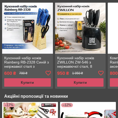
Кухонний набір ножів
Кухонний набір ножів
Комп
Rainberg RB-2328 Синій з
ZWILLON ZW-546 з
Rain
неіржавкої сталі з
нержавіючої сталі, 8
аксе
дерев'яною підставкою,
предметів, з підставкою,
підс
600
950
800
₴
₴
700 ₴
1 050 ₴
мусатом і ножицями, 8
ергономічні ручки, чорний
стал
предметів
кори
Купити
Купити
Акційні пропозиції та новинки
–17%
–12%