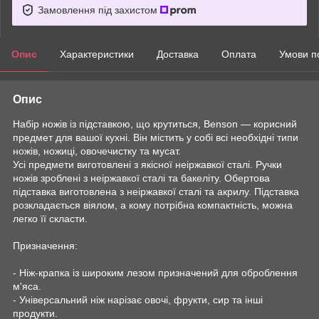
Замовлення під захистом
Опис
Характеристики
Доставка
Оплата
Умови п
Опис
Набір ножів із підставкою, що крутиться, Benson — корисний
предмет для вашої кухні. Він містить у собі всі необхідні типи
ножів, ножиці, овочечистку та мусат.
Усі предмети виготовлені з якісної неіржавкої сталі. Ручки
ножів зроблені з неіржавкої сталі та бакеліту. Обертова
підставка виготовлена з неіржавкої сталі та акрилу. Підставка
розкладається віялом, а кому потрібна компактність, можна
легко її скласти.
Призначення:
- Ніж-крапка із широким лезом призначений для оброблення
м'яса.
- Універсальний ніж нарізає овочі, фрукти, сир та інші
продукти.