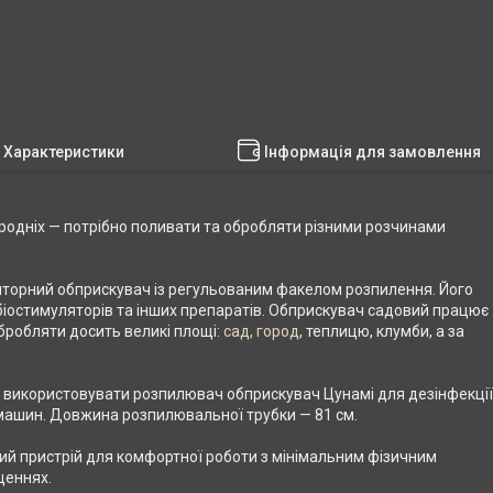
Характеристики
Інформація для замовлення
ородніх — потрібно поливати та обробляти різними розчинами
торний обприскувач із регульованим факелом розпилення. Його
біостимуляторів та інших препаратів. Обприскувач садовий працює
бробляти досить великі площі:
сад, город
, теплицю, клумби, а за
у використовувати розпилювач обприскувач Цунамі для дезінфекції
н, машин. Довжина розпилювальної трубки — 81 см.
й пристрій для комфортної роботи з мінімальним фізичним
щеннях.