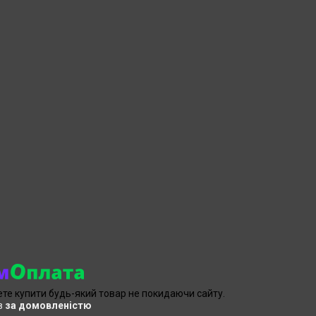
ете купити будь-який товар не покидаючи сайту.
в
за домовленістю