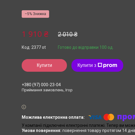
–5%
1 910 ₴
2 010 ₴
Код:
2377 ot
Готово до відправки 100 од.
Купити
Купити з
+380 (97) 000-23-04
Приймання замовлень, Ігор
У компанії підключені електронні платежі. Тепер ви мож
повернення товару протягом 14 дні