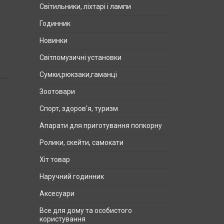
Світильники, ліхтарі і лампи
Годинник
Новинки
Світломузичні установки
Сумки,рюкзаки,гаманці
Зоотовари
Спорт, здоров'я, туризм
Апарати для приготування попкорну
Ролики, скейти, самокати
Хіт товар
Наручний годинник
Аксесуари
Все для дому та особистого
користування