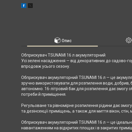
Опис
Обприскувач TSUNAMI 16 л акумуляторний
Усі зелені насадження — від декоративних до садово-г
впродовж усього сезону.
Обприскувач акумуляторний TSUNAMI 16 л — це акумуля
зручно використовувати для розпилення води, добрив, 
автономно. 16-літровий бак для розпилення дає змогу о
потреби й приміщення.
Регульоване та рівномірне розпилення рідини дає змог
та дезінсекції приміщень, а також для миття вікон, сті
Обприскувач акумуляторний TSUNAMI 16 л — це ідеальни
навантаженням на відкритих площах і в закритих примі