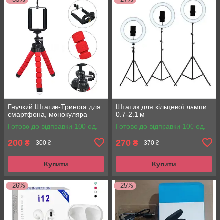
Гнучкий Штатив-Тринога для
Штатив для кільцевої лампи
смартфона, монокуляра
0.7-2.1 м
Готово до відправки 100 од.
Готово до відправки 100 од.
200
270
₴
₴
300 ₴
370 ₴
Купити
Купити
–26%
–25%