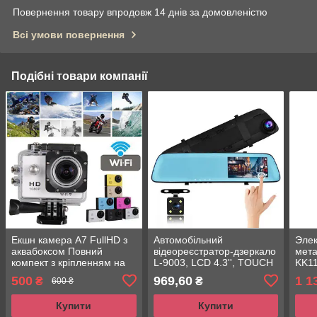
Повернення товару впродовж 14 днів за домовленістю
Всі умови повернення
Подібні товари компанії
Екшн камера A7 FullHD з
Автомобільний
Элек
аквабоксом Повний
відеореєстратор-дзеркало
мет
компект з кріпленням на
L-9003, LCD 4.3'', TOUCH
KK11
шолом
SCREEN, 2 камери, 1080P
500
969,60
1 1
₴
₴
600 ₴
Full HD
Купити
Купити