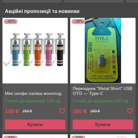
Акційні пропозиції та новинки
–40%
–38%
Перехідник "Metal Short" USB
Міні селфи палкка монопод
OTG — Type-C
Готово до відправки 100 од.
Готово до відправки 100 од.
150
160
₴
₴
250 ₴
260 ₴
Купити
Купити
–33%
–27%