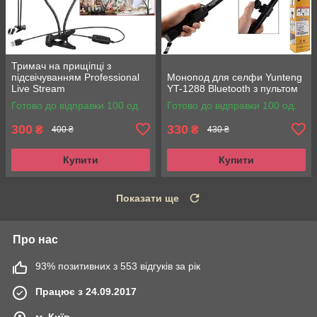
Тримач на прищіпці з
підсвічуванням Professional
Монопод для селфи Yunteng
Live Stream
YT-1288 Bluetooth з пультом
Готово до відправки 100 од.
Готово до відправки 100 од.
300
330
₴
₴
400 ₴
430 ₴
Купити
Купити
Показати ще
Про нас
93% позитивних з 553 відгуків за рік
Працює з 24.09.2017
м. Київ