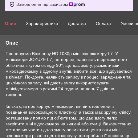
Замовлення під захистом
Опис
Характеристики
Доставка
Оплата
Умови п
Опис
Пропонуємо Вам нову HD 1080p міні відеокамеру L7. У
мінікамери JOZUZE L7, по-перше, наявність ширококутного
об'єктива з кутом огляду 90°, що дає змогу, розмістивши
мікровідеокамку в одному з кутів, відбити все, що відбувається
в кімнаті. По-друге, наявність запису в процесі заряджання та
циклічного запису, які дають змогу використовувати
мінівідеокамера в режимі 24 години на день 7 днів на
тиждень.
Кілька слів про корпус мінікамери: він виготовлений із
поєднання високоміцного пластику, а також має зручну кліпсу,
розташовану прямо під об'єктивом, що дає змогу легко
закріпити міні відеокамеру на кишені або сумці. Використання
металевих частин дало змогу розмістити центр ваги міні
відеокамери рівно в центрі корпусу, що зробило її носіння ще