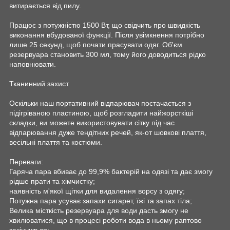
витирається від пилу.
Працює з потужністю 1500 Вт, що свідчить про швидкість
виконання вбудованої функції. Після увімкнення потрібно
лише 25 секунд, щоб почати прасувати одяг. Об'єм
резервуара становить 300 мл, тому його доводиться рідко
наповнювати.
Тканинний захист
Оскільки наш портативний відпарювач постачається з
підігріваною пластиною, щоб розгладити найжорсткіші
складки, ви можете використовувати сітку під час
відпарювання дуже тендітних речей, як-от шовкові плаття,
весільні плаття та костюми.
Переваги:
Гаряча пара вбиває до 99,9% бактерій на одязі та дає змогу
рідше прати та хімчистку;
наявність м'якої щітки для видалення ворсу з одягу;
Потужна пара усуває запахи сигарет, їжі та запах тіла;
Велика місткість резервуара для води дасть змогу не
хвилюватися, що в процесі роботи вода в ньому раптово
закінчиться;