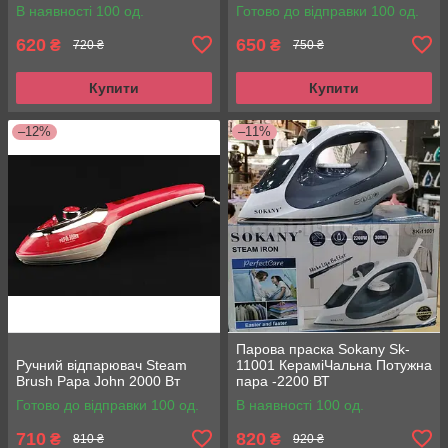
відпарювання
В наявності 100 од.
Готово до відправки 100 од.
620
650
₴
₴
720 ₴
750 ₴
Купити
Купити
–12%
–11%
Парова праска Sokany Sk-
Ручний відпарювач Steam
11001 КераміЧальна Потужна
Brush Papa John 2000 Вт
пара -2200 ВТ
Готово до відправки 100 од.
В наявності 100 од.
710
820
₴
₴
810 ₴
920 ₴