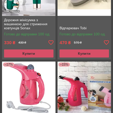
Дорожня мінісумка з
машинкою для стриження
ковтунців Sonax
Відпарювач Tobi
Multifunctional ironing and
Готово до відправки 100 од.
Готово до відправки 100 од.
trimming machin
330
470
₴
₴
430 ₴
570 ₴
Купити
Купити
–17%
–15%