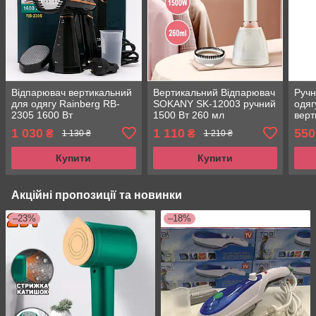
Відпарювач вертикальний
Вертикальний Відпарювач
Ручн
для одягу Rainberg RB-
SOKANY SK-12003 ручний
одяг
2305 1600 Вт
1500 Вт 260 мл
верт
Пароочисник для штор і
парогенератор для одягу
1 030
1 110
550
₴
₴
1 130 ₴
1 210 ₴
постільної білизни
та штор
Купити
Купити
Акційні пропозиції та новинки
–23%
–18%