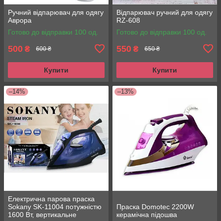
Ручний відпарювач для одягу
Відпарювач ручний для одягу
Аврора
RZ-608
Готово до відправки 100 од.
Готово до відправки 100 од.
500
550
₴
₴
600 ₴
650 ₴
Купити
Купити
–14%
–13%
Електрична парова праска
Sokany SK-11004 потужністю
Праска Domotec 2200W
1600 Вт, вертикальне
керамічна підошва