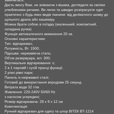
Дасть змогу Вам, не знімаючи з вішака, доглядати за своїми
улюбленими речами. Ви легко та швидко розпрасуєте одяг
практично з будь-яких видів тканини: від делікатного шовку до
щільного драпа або кашеміру.
Можна брати собою в поїздку (маленький, компактний,
складана ручка)
Функція автоматичного вимкнення 20 хв.
Основні характеристики:
Тип: відпарювач;
Потужність, Вт: 1500;
Підошва: нержавіюча сталь;
Об'єм резервуара, мл: 300;
Вертикальне відпарювання: є;
2 в 1 паровій і сухій прасці функції;
2 різні рівні пари;
Панель із неіржавкої сталі;
Готовий до використання впродовж 25 секунд.
Витрата води 32 г/хв
Живлення: 220-240V 50/60 Hz
з насосом усередині;
Розмір відпарювача: 28 х 9 х 12 см
Комплектація
Ручний відпарювач для одягу та штор ВІТЕК BT-1214