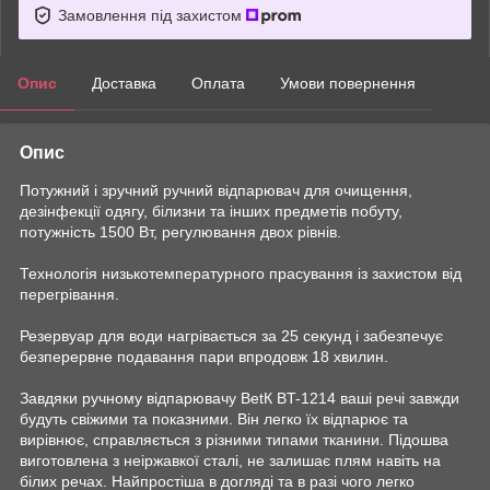
Замовлення під захистом
Опис
Доставка
Оплата
Умови повернення
Опис
Потужний і зручний ручний відпарювач для очищення,
дезінфекції одягу, білизни та інших предметів побуту,
потужність 1500 Вт, регулювання двох рівнів.
Технологія низькотемпературного прасування із захистом від
перегрівання.
Резервуар для води нагрівається за 25 секунд і забезпечує
безперервне подавання пари впродовж 18 хвилин.
Завдяки ручному відпарювачу ВetК BT-1214 ваші речі завжди
будуть свіжими та показними. Він легко їх відпарює та
вирівнює, справляється з різними типами тканини. Підошва
виготовлена з неіржавкої сталі, не залишає плям навіть на
білих речах. Найпростіша в догляді та в разі чого легко