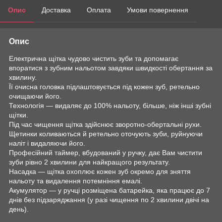
Опис
Доставка
Оплата
Умови повернення
Опис
Електрична щітка чудово чистить зуби та допомагає
впоратися з зубним нальотом завдяки швидкості обертання за
хвилину.
Її очисна головка підлаштовується під кожен зуб, ретельно
очищаючи його.
Технологія — видаляє до 100% нальоту, більше, ніж інші зубні
щітки.
Під час чищення щітка здійснює зворотно-обертальні рухи.
Щетинки коливаються й ретельно оточують зуби, руйнуючи
наліт і видаляючи його.
Професійний таймер, вбудований у ручку, дає Вам чистити
зуби рівно 2 хвилини для найкращого результату.
Насадка — щітка охоплює кожен зуб окремо для зняття
нальоту та видалення потемніння емалі.
Акумулятор — у ручці розміщена батарейка, яка працює до 7
днів без підзаряджання (у разі чищення по 2 хвилини двічі на
день).