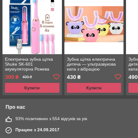
Електрична зубна щітка
Зубна щітка електрична
Зубн
Shuke SK-601
дитяча — ультразвукова
дитя
акумуляторна Рожева
капа з вібрацією
капа
300
430
490
₴
₴
400 ₴
Купити
Купити
Про нас
93% позитивних з 554 відгуків за рік
Працює з 24.09.2017