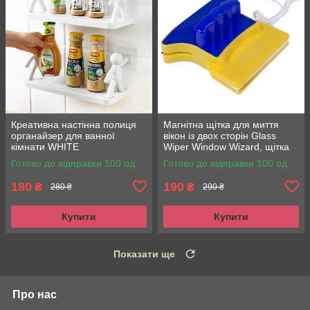
Креативна настінна полиця
Магнітна щітка для миття
органайзер для ванної
вікон із двох сторін Glass
кімнати WHITE
Wiper Window Wizard, щітка
для вікон, миття вікон
Готово до відправки 100 од.
Готово до відправки 100 од.
180
190
₴
₴
280 ₴
290 ₴
Купити
Купити
Показати ще
Про нас