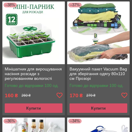
–38%
–37%
Мінішатник для вирощування
Вакуумний пакет Vacuum Bag
насіння розсади з
для зберігання одягу 80x110
регулюванням вологості
см Прозорі
Готово до відправки 100 од.
Готово до відправки 100 од.
160
170
₴
₴
260 ₴
270 ₴
Купити
Купити
–36%
–34%