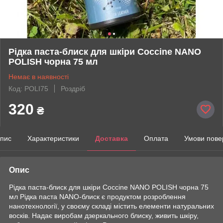
Рідка паста-блиск для шкіри Coccine NANO
POLISH чорна 75 мл
Немає в наявності
Код: POLI75
Роздріб
320
₴
пис
Характеристики
Доставка
Оплата
Умови пове
Опис
Рідка паста-блиск для шкіри Coccine NANO POLISH чорна 75
мл Рідка паста NANO-блиск є продуктом розроблення
нанотехнології, у своєму складі містить елементи натуральних
восків. Надає виробам дзеркального блиску, живить шкіру,