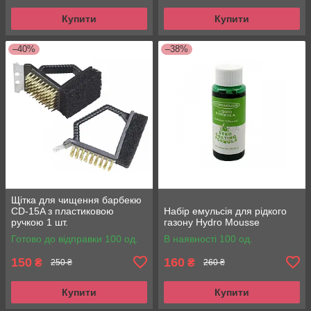
Купити
Купити
–40%
–38%
Щітка для чищення барбекю
CD-15A з пластиковою
Набір емульсія для рідкого
ручкою 1 шт.
газону Hydro Mousse
Готово до відправки 100 од.
В наявності 100 од.
150
160
₴
₴
250 ₴
260 ₴
Купити
Купити