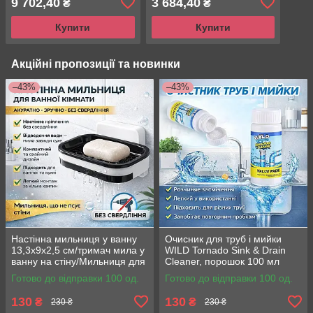
9 702,40
3 684,40
₴
₴
Products, США
Купити
Купити
Акційні пропозиції та новинки
–43%
–43%
Настінна мильниця у ванну
Очисник для труб і мийки
13,3х9х2,5 см/тримач мила у
WILD Tornado Sink & Drain
ванну на стіну/Мильниця для
Cleaner, порошок 100 мл
твердого мила
Готово до відправки 100 од.
Готово до відправки 100 од.
130
130
₴
₴
230 ₴
230 ₴