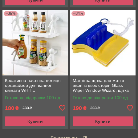
–36%
–34%
Креативна настінна полиця
Магнітна щітка для миття
органайзер для ванної
вікон із двох сторін Glass
кімнати WHITE
Wiper Window Wizard, щітка
для вікон, миття вікон
Готово до відправки 100 од.
Готово до відправки 100 од.
180
190
₴
₴
280 ₴
290 ₴
Купити
Купити
Показати ще