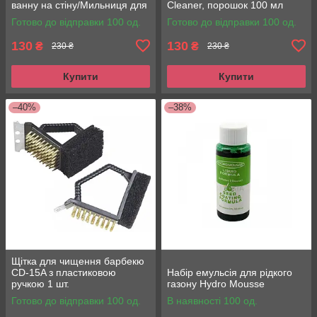
ванну на стіну/Мильниця для
Cleaner, порошок 100 мл
твердого мила
Готово до відправки 100 од.
Готово до відправки 100 од.
130
130
₴
₴
230 ₴
230 ₴
Купити
Купити
–40%
–38%
Щітка для чищення барбекю
CD-15A з пластиковою
Набір емульсія для рідкого
ручкою 1 шт.
газону Hydro Mousse
Готово до відправки 100 од.
В наявності 100 од.