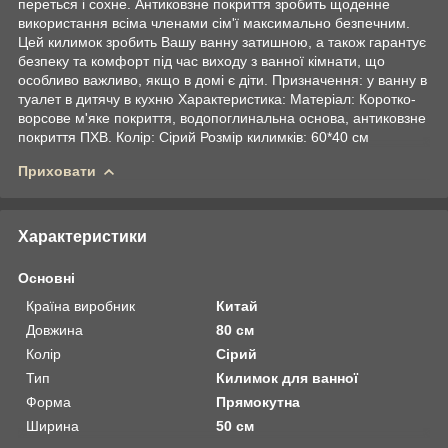
переться і сохне. Антиковзне покриття зробить щоденне
використання всіма членами сім'ї максимально безпечним.
Цей килимок зробить Вашу ванну затишною, а також гарантує
безпеку та комфорт під час виходу з ванної кімнати, що
особливо важливо, якщо в домі є діти. Призначення: у ванну в
туалет в дитячу в кухню Характеристика: Матеріал: Коротко-
ворсове м'яке покриття, водопоглинальна основа, антиковзне
покриття ПХВ. Колір: Сірий Розмір килимків: 60*40 см
Приховати
Характеристики
Основні
Країна виробник
Китай
Довжина
80 см
Колір
Сірий
Тип
Килимок для ванної
Форма
Прямокутна
Ширина
50 см