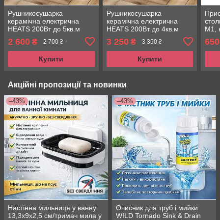
Рушникосушарка
Рушникосушарка
Прис
керамічна електрична
керамічна електрична
стол
HEATS 200Вт до 5кв.м
HEATS 200Вт до 4кв.м
M1, 
Stone/Бежевий під монтаж
Loft/Лофт з
MDF 
2 600
3 250
650
₴
₴
2 700 ₴
3 350 ₴
терморегулятором
(дуб
Купити
Купити
Акційні пропозиції та новинки
–43%
–43%
Настінна мильниця у ванну
Очисник для труб і мийки
13,3х9х2,5 см/тримач мила у
WILD Tornado Sink & Drain