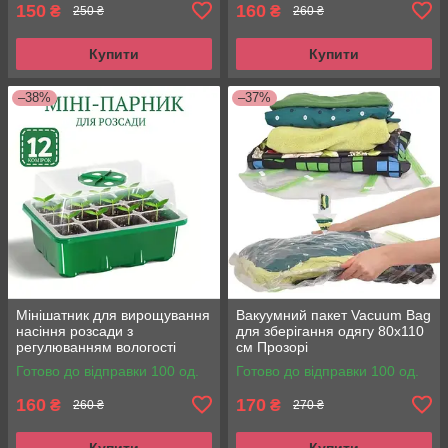
150
160
₴
₴
250 ₴
260 ₴
Купити
Купити
–38%
–37%
Мінішатник для вирощування
Вакуумний пакет Vacuum Bag
насіння розсади з
для зберігання одягу 80x110
регулюванням вологості
см Прозорі
Готово до відправки 100 од.
Готово до відправки 100 од.
160
170
₴
₴
260 ₴
270 ₴
Купити
Купити