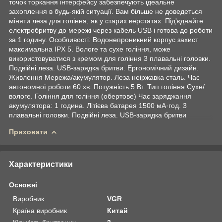
точок торкання інтерфейсу забезпечують ідеальне
захоплення в будь-якій ситуації. Вам більше не доведеться
міняти леза для гоління, як у старих верстатах. Під'єднайте
електробритву до мережі через кабель USB і готова до роботи
за 1 годину. Особливості: Водонепроникний корпус захист
максимальна IPX 5. Вологе та сухе гоління, може
використовуватися з кремом для гоління 3 плавальні головки.
Подвійні леза. USB-зарядка бритви. Ергономічний дизайн.
Живлення Мережа/акумулятор. Леза неіржавка сталь. Час
автономної роботи 60 хв. Потужність 5 Вт. Тип гоління Сухе/
вологе. Гоління для гоління (обертове) Час заряджання
акумулятора: 1 година. Літієва батарея 1500 мА·год. 3
плавальні головки. Подвійні леза. USB-зарядка бритви
Приховати
Характеристики
Основні
Виробник
VGR
Країна виробник
Китай