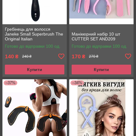
Гребінець для волосся
Janeke Small Superbrush The
Манікюрний набір 10 шт
Original Italian
CUTTER SET AND209
Готово до відправки 100 од.
Готово до відправки 100 од.
140
170
₴
₴
240 ₴
270 ₴
Купити
Купити
–37%
–34%