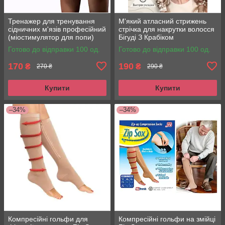
Тренажер для тренування
М'який атласний стрижень
сідничних м'язів професійний
стрічка для накрутки волосся
(міостимулятор для попи)
Бігуді З Крабіком
EMS Hips Trainer
Готово до відправки 100 од.
Готово до відправки 100 од.
170
190
₴
₴
270 ₴
290 ₴
Купити
Купити
–34%
–34%
Компресійні гольфи для
Компресійні гольфи на змійці