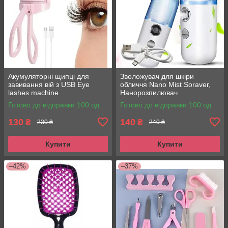
Акумуляторні щипці для
Зволожувач для шкіри
завивання вій з USB Eye
обличчя Nano Mist Soraver,
lashes machine
Нанорозпилювач
Готово до відправки 100 од.
Готово до відправки 100 од.
130
140
₴
₴
230 ₴
240 ₴
Купити
Купити
–42%
–37%