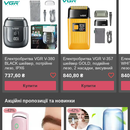
Електробритва VGR V-380
Електробритва VGR V-357
Елек
BLACK шейвер, потрійне
шейвер GOLD, подвійне
WHIT
лезо, IPX6
лезо, 2 насадки, висувний
лезо
тример, IPX6, LED display
Disp
737,60
840,80
840
₴
₴
Купити
Купити
Акційні пропозиції та новинки
–43%
–42%