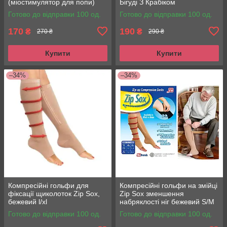
(міостимулятор для попи)
Бігуді З Крабіком
EMS Hips Trainer
Готово до відправки 100 од.
Готово до відправки 100 од.
170
190
₴
₴
270 ₴
290 ₴
Купити
Купити
–34%
–34%
Компресійні гольфи для
Компресійні гольфи на змійці
фіксації щиколоток Zip Sox,
Zip Sox зменшення
бежевий l/xl
набряклості ніг бежевий S/M
Готово до відправки 100 од.
Готово до відправки 100 од.