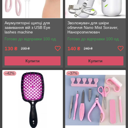
Акумуляторні щипці для
Зволожувач для шкіри
завивання вій з USB Eye
обличчя Nano Mist Soraver,
lashes machine
Нанорозпилювач
Готово до відправки 100 од.
Готово до відправки 100 од.
130
140
₴
₴
230 ₴
240 ₴
Купити
Купити
–42%
–37%