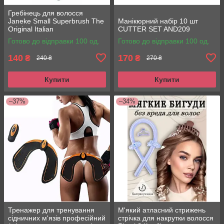
Гребінець для волосся
Janeke Small Superbrush The
Манікюрний набір 10 шт
Original Italian
CUTTER SET AND209
Готово до відправки 100 од.
Готово до відправки 100 од.
140
170
₴
₴
240 ₴
270 ₴
Купити
Купити
–37%
–34%
Тренажер для тренування
М'який атласний стрижень
сідничних м'язів професійний
стрічка для накрутки волосся