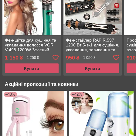
Фен-щітка для сушіння та
Фен-стайлер RAF R.597
Про
укладання волосся VGR
1200 Вт 5-в-1 для сушіння,
суші
V-498 1200W Зелений
укладання, завивання та
воло
Фен-стайлер із 2
випрямлення волосся з
1 150
950
910
₴
₴
1 250 ₴
1 050 ₴
насадками
керамічним покриттям
Купити
Купити
Акційні пропозиції та новинки
–43%
–42%