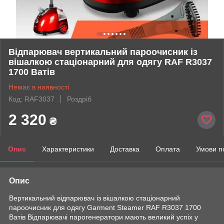
Відпарювач вертикальний пароочисник із
вішалкою стаціонарний для одягу RAF R3037
1700 Ватів
Немає в наявності
Код: RAF3037
Роздріб
2 320
₴
Опис
Характеристики
Доставка
Оплата
Умови п
Опис
Вертикальний відпарювач із вішалкою стаціонарний
пароочисник для одягу Garment Steamer RAF R3037 1700
Ватів Відпарювачі парогенератори мають великий успіх у