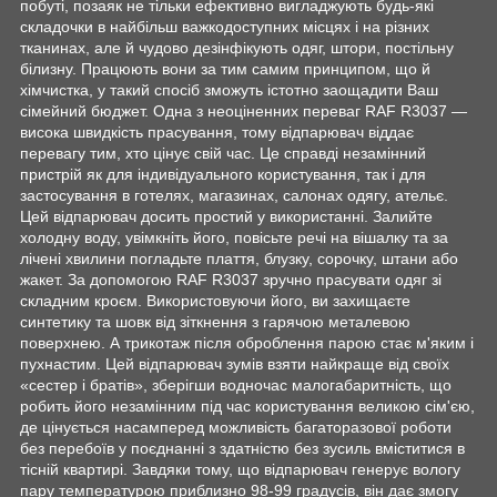
побуті, позаяк не тільки ефективно вигладжують будь-які
складочки в найбільш важкодоступних місцях і на різних
тканинах, але й чудово дезінфікують одяг, штори, постільну
білизну. Працюють вони за тим самим принципом, що й
хімчистка, у такий спосіб зможуть істотно заощадити Ваш
сімейний бюджет. Одна з неоціненних переваг RAF R3037 —
висока швидкість прасування, тому відпарювач віддає
перевагу тим, хто цінує свій час. Це справді незамінний
пристрій як для індивідуального користування, так і для
застосування в готелях, магазинах, салонах одягу, ательє.
Цей відпарювач досить простий у використанні. Залийте
холодну воду, увімкніть його, повісьте речі на вішалку та за
лічені хвилини погладьте плаття, блузку, сорочку, штани або
жакет. За допомогою RAF R3037 зручно прасувати одяг зі
складним кроєм. Використовуючи його, ви захищаєте
синтетику та шовк від зіткнення з гарячою металевою
поверхнею. А трикотаж після оброблення парою стає м'яким і
пухнастим. Цей відпарювач зумів взяти найкраще від своїх
«сестер і братів», зберігши водночас малогабаритність, що
робить його незамінним під час користування великою сім'єю,
де цінується насамперед можливість багаторазової роботи
без перебоїв у поєднанні з здатністю без зусиль вміститися в
тісній квартирі. Завдяки тому, що відпарювач генерує вологу
пару температурою приблизно 98-99 градусів, він дає змогу