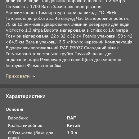
доливання води: Так Довжина парового шланга: 1.3 метра
Потужність: 1700 Ватів Захист від перегрівання
Автовимкнення Температура пари на виході, °C: 95+5
Готовність до роботи за 45 секунд Час безперервної роботи:
75 хв 12 режимів відпарювання Знімний резервуар для води
місткістю 1.3 літра Висота відпарювача зі стійкою: 1,6 метра
Розміри відпарювача: 22 х 32 х 32 см Розмір упаковки: 59 х 42
х 64,5 см Вага в упаковці: 3,5 кг Колір: червоний Комплектація
Відпарювач вертикальний RAF R3037 Складаний вішак
Регульована телескопічна трубка Гнучкий шланг для
подавання пари Резервуар для води Щітка для чищення
Інструкція Фірмова коробка
Приховати
Характеристики
Основні
Виробник
RAF
Країна виробник
Китай
Об'єм котла (бака для
1.3 л
води)