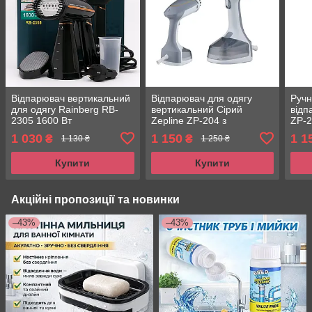
Відпарювач вертикальний
Відпарювач для одягу
Ручн
для одягу Rainberg RB-
вертикальний Сірий
відп
2305 1600 Вт
Zepline ZP-204 з
ZP-2
Пароочисник для штор і
неіржавкої сталі 2200 Вт
1 030
1 150
1 1
₴
₴
1 130 ₴
1 250 ₴
постільної білизни
Купити
Купити
Акційні пропозиції та новинки
–43%
–43%