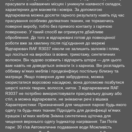
прасувати в найважчих місцях і уникнути наявності складок,
характерних для манжетів і коміра. За допомогою
відпарювача можна досягти гарного результату навіть під час
прасування особливо делікатних тканин, не торкаючись
поверхні виробу, тобто без прямого контакту з гарячою
поверхнею. У такий спосіб ви отримуєте дбайливе
оброблення. До того ж відпарювачі готові до повноцінної
роботи вже за хвилину після під'єднання до мережі
Відпарювач RAF R3037 ніколи не залишить заломів і плям,
що лосіться на виробах із вовни, трикотажу, синтетичних
волокон. Він чудово освіжить і відпарить штори — для цього
вам навіть не доведеться знімати їх з карниза. Він розгладить
оббивку м'яких меблів і продезінфікує постільну білизну та
матраци. Якщо поверхня дуже забруднена, можна
скористатися ворсовою насадкою, вона допоможе позбутися
шерсті хатніх тварин, волосся, ниток. З відпарювачем RAF
R3037 не потрібно використовувати прасувальну дошку або
стіл, а можна відпарювати, не знімаючи речі з вішака
Характеристики: Призначений для чищення парою будь-якого
одягу та будь-яких тканин Підходить для дезінфекції м'яких
іграшок і м'яких меблів Знімна синтетична щіточка для
чищення верхнього одягу Індикатор нагрівання: Так Потік
пари: 30 г/хв Автоматичне подавання води Можливість