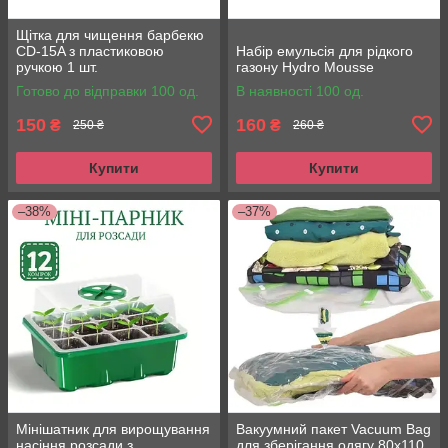
Щітка для чищення барбекю
CD-15A з пластиковою
Набір емульсія для рідкого
ручкою 1 шт.
газону Hydro Mousse
Готово до відправки 100 од.
В наявності 100 од.
150
160
₴
₴
250 ₴
260 ₴
Купити
Купити
–38%
–37%
Мінішатник для вирощування
Вакуумний пакет Vacuum Bag
насіння розсади з
для зберігання одягу 80x110