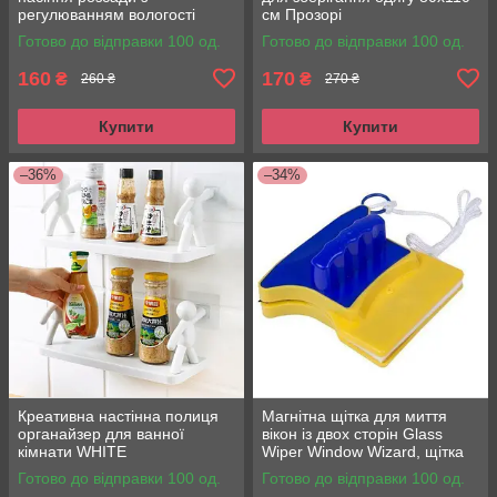
регулюванням вологості
см Прозорі
Готово до відправки 100 од.
Готово до відправки 100 од.
160
170
₴
₴
260 ₴
270 ₴
Купити
Купити
–36%
–34%
Креативна настінна полиця
Магнітна щітка для миття
органайзер для ванної
вікон із двох сторін Glass
кімнати WHITE
Wiper Window Wizard, щітка
для вікон, миття вікон
Готово до відправки 100 од.
Готово до відправки 100 од.