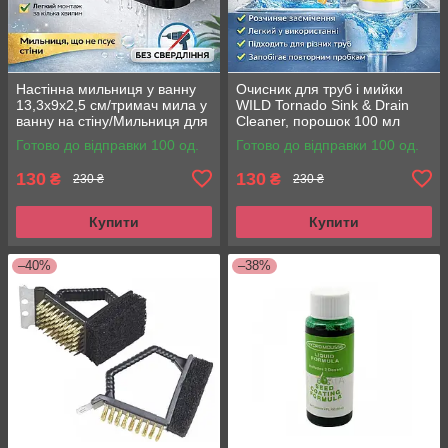
Настінна мильниця у ванну
Очисник для труб і мийки
13,3х9х2,5 см/тримач мила у
WILD Tornado Sink & Drain
ванну на стіну/Мильниця для
Cleaner, порошок 100 мл
твердого мила
Готово до відправки 100 од.
Готово до відправки 100 од.
130
130
₴
₴
230 ₴
230 ₴
Купити
Купити
–40%
–38%