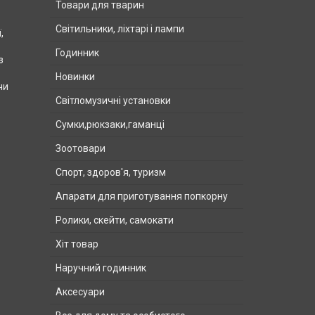
Товари для тварин
Світильники, ліхтарі і лампи
,
Годинник
з
Новинки
чи
Світломузичні установки
Сумки,рюкзаки,гаманці
Зоотовари
Спорт, здоров'я, туризм
Апарати для приготування попкорну
Ролики, скейти, самокати
Хіт товар
Наручний годинник
Аксесуари