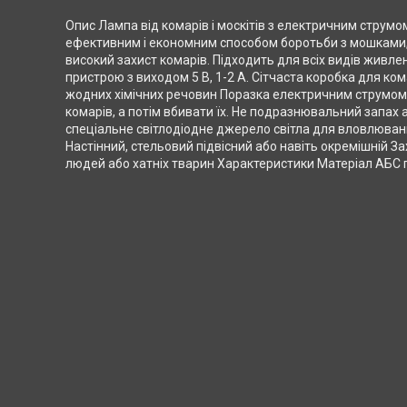
Опис Лампа від комарів і москітів з електричним струм
ефективним і економним способом боротьби з мошками,
високий захист комарів. Підходить для всіх видів живле
пристрою з виходом 5 В, 1-2 А. Сітчаста коробка для кома
жодних хімічних речовин Поразка електричним струмом
комарів, а потім вбивати їх. Не подразнювальний запах
спеціальне світлодіодне джерело світла для вловлюванн
Настінний, стельовий підвісний або навіть окремішній З
людей або хатніх тварин Характеристики Матеріал АБС 