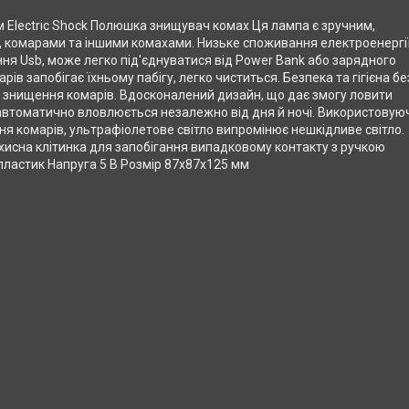
ом Electric Shock Полюшка знищувач комах Ця лампа є зручним,
 комарами та іншими комахами. Низьке споживання електроенергії
ння Usb, може легко під'єднуватися від Power Bank або зарядного
рів запобігає їхньому пабігу, легко чиститься. Безпека та гігієна бе
 знищення комарів. Вдосконалений дизайн, що дає змогу ловити
 автоматично вловлюється незалежно від дня й ночі. Використовую
я комарів, ультрафіолетове світло випромінює нешкідливе світло.
ахисна клітинка для запобігання випадковому контакту з ручкою
пластик Напруга 5 В Розмір 87x87x125 мм