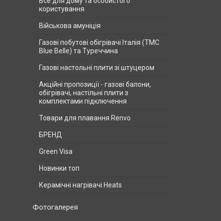
Все для дому та особистого
користування
Військова амуніція
Газові побутові обігрівачі Італія (ТМС
Blue Belle) та Туреччина
Газові настольні плити зі штуцером
Акційні пропозиції - газові балони,
обігрівачі, настільні плити з
комплектами підключення
Товари для плавання Renvo
БРЕНД
Green Visa
Новинки топ
Керамічні нагрівачі Heats
Фотогалерея