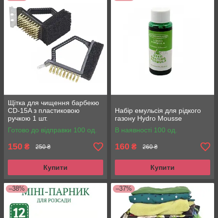
Щітка для чищення барбекю
CD-15A з пластиковою
Набір емульсія для рідкого
ручкою 1 шт.
газону Hydro Mousse
Готово до відправки 100 од.
В наявності 100 од.
150
160
₴
₴
250 ₴
260 ₴
Купити
Купити
–38%
–37%