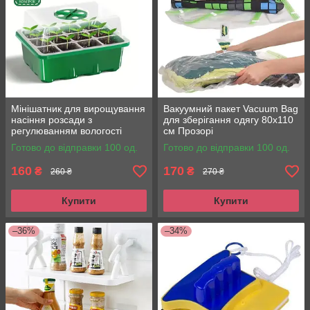
Мінішатник для вирощування
Вакуумний пакет Vacuum Bag
насіння розсади з
для зберігання одягу 80x110
регулюванням вологості
см Прозорі
Готово до відправки 100 од.
Готово до відправки 100 од.
160
170
₴
₴
260 ₴
270 ₴
Купити
Купити
–36%
–34%