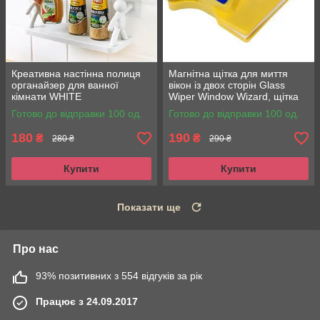
Креативна настінна полиця
Магнітна щітка для миття
органайзер для ванної
вікон із двох сторін Glass
кімнати WHITE
Wiper Window Wizard, щітка
для вікон, миття вікон
Готово до відправки 100 од.
Готово до відправки 100 од.
180
190
₴
₴
280 ₴
290 ₴
Купити
Купити
Показати ще
Про нас
93% позитивних з 554 відгуків за рік
Працює з 24.09.2017