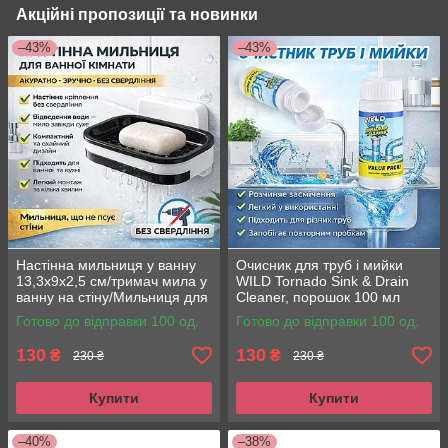
Акційні пропозиції та новинки
–43%
–43%
Настінна мильниця у ванну
Очисник для труб і мийки
13,3х9х2,5 см/тримач мила у
WILD Tornado Sink & Drain
ванну на стіну/Мильниця для
Cleaner, порошок 100 мл
твердого мила
Готово до відправки 100 од.
Готово до відправки 100 од.
130
130
₴
₴
230 ₴
230 ₴
Купити
Купити
–40%
–38%