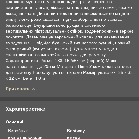
трансформується в 5 положень для різних варіантів
використання: диван, ліжко з наголов'ям, низьке ліжко, високе
ліжко, шезлонг. Диван виготовлений із високоякісного міцного
вінілу, легко розкладається, під час зберігання не займає
багато місця. Внутрішня конструкція із системою
вертикальних підтримувальних стійок, водонепроникне верхнє
покриття. Диван має універсальний клапан для накачування
та здування — підійде будь-який тип насоса: ручний, ножний,
електричний (купується окремо). До комплекту входить
спеціалізована самоклейна латочка для ремонту.
Характеристики: Розмір 188х152х64 см (чорний) Макс.
навантаження: до 295 кг Матеріал: Вініл У комплекті: латочка
для ремонту Насос купується окремо Розмір упаковки: 35 х 33
х 12 см. Вага: 4,8 кг
Приховати
Характеристики
Основні
Виробник
Bestway
Країна виробник
Китай